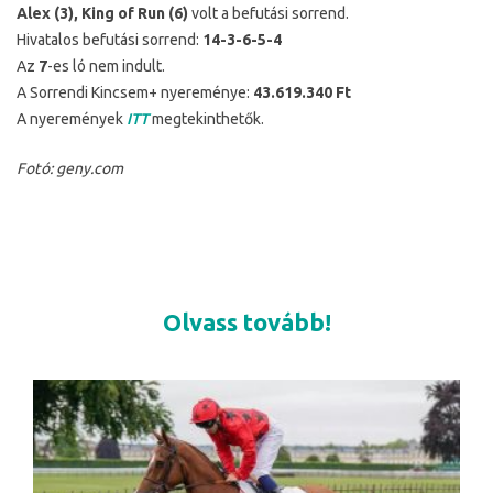
Alex (3), King of Run (6)
volt a befutási sorrend.
Hivatalos befutási sorrend:
14-3-6-5-4
Az
7
-es ló nem indult.
A Sorrendi Kincsem+ nyereménye:
43.619.340 Ft
A nyeremények
ITT
megtekinthetők.
Fotó: geny.com
Olvass tovább!