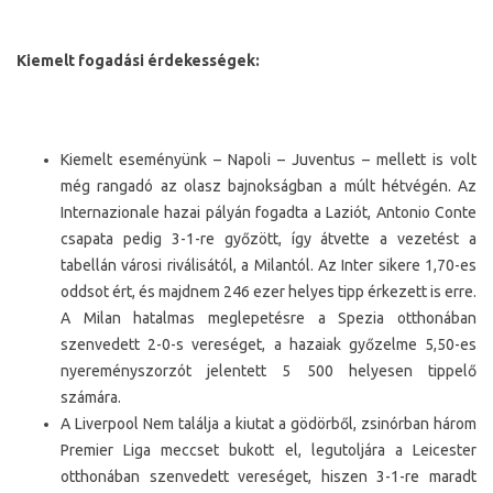
Kiemelt fogadási érdekességek:
Kiemelt eseményünk – Napoli – Juventus – mellett is volt
még rangadó az olasz bajnokságban a múlt hétvégén. Az
Internazionale hazai pályán fogadta a Laziót, Antonio Conte
csapata pedig 3-1-re győzött, így átvette a vezetést a
tabellán városi riválisától, a Milantól. Az Inter sikere 1,70-es
oddsot ért, és majdnem 246 ezer helyes tipp érkezett is erre.
A Milan hatalmas meglepetésre a Spezia otthonában
szenvedett 2-0-s vereséget, a hazaiak győzelme 5,50-es
nyereményszorzót jelentett 5 500 helyesen tippelő
számára.
A Liverpool Nem találja a kiutat a gödörből, zsinórban három
Premier Liga meccset bukott el, legutoljára a Leicester
otthonában szenvedett vereséget, hiszen 3-1-re maradt