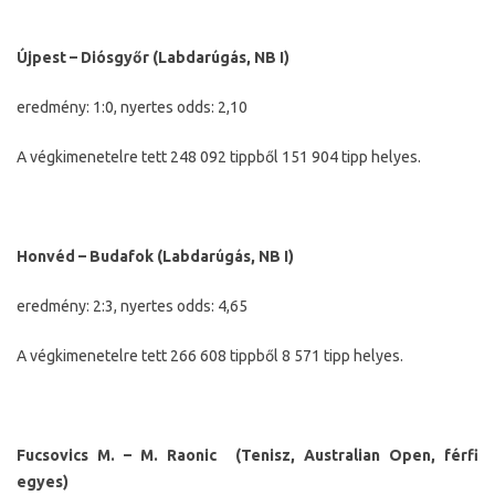
Újpest – Diósgyőr (Labdarúgás, NB I)
eredmény: 1:0, nyertes odds: 2,10
A végkimenetelre tett 248 092 tippből 151 904 tipp helyes.
Honvéd – Budafok (Labdarúgás, NB I)
eredmény: 2:3, nyertes odds: 4,65
A végkimenetelre tett 266 608 tippből 8 571 tipp helyes.
Fucsovics M. – M. Raonic (Tenisz, Australian Open, férfi
egyes)