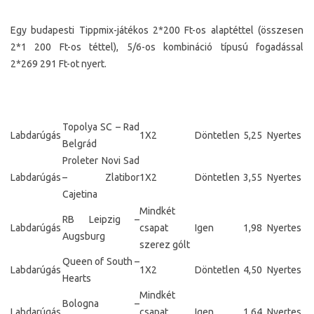
Egy budapesti Tippmix-játékos 2*200 Ft-os alaptéttel (összesen
2*1 200 Ft-os téttel), 5/6-os kombináció típusú fogadással
2*269 291 Ft-ot nyert.
Topolya SC – Rad
Labdarúgás
1X2
Döntetlen
5,25
Nyertes
Belgrád
Proleter Novi Sad
Labdarúgás
– Zlatibor
1X2
Döntetlen
3,55
Nyertes
Cajetina
Mindkét
RB Leipzig –
Labdarúgás
csapat
Igen
1,98
Nyertes
Augsburg
szerez gólt
Queen of South –
Labdarúgás
1X2
Döntetlen
4,50
Nyertes
Hearts
Mindkét
Bologna –
Labdarúgás
csapat
Igen
1,64
Nyertes