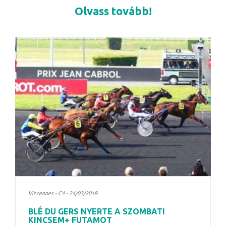
Olvass tovább!
Vincennes - C4 - 24/03/2018
BLÉ DU GERS NYERTE A SZOMBATI
KINCSEM+ FUTAMOT