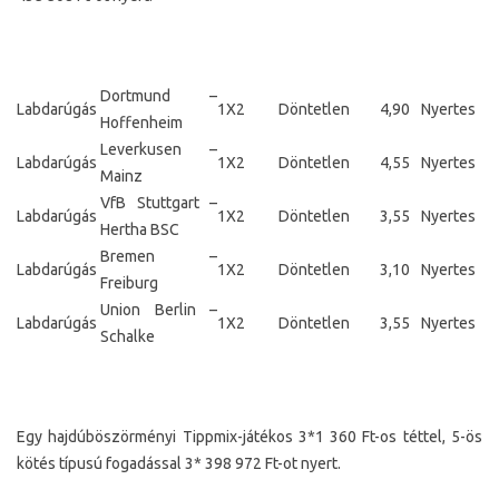
Dortmund –
Labdarúgás
1X2
Döntetlen
4,90
Nyertes
Hoffenheim
Leverkusen –
Labdarúgás
1X2
Döntetlen
4,55
Nyertes
Mainz
VfB Stuttgart –
Labdarúgás
1X2
Döntetlen
3,55
Nyertes
Hertha BSC
Bremen –
Labdarúgás
1X2
Döntetlen
3,10
Nyertes
Freiburg
Union Berlin –
Labdarúgás
1X2
Döntetlen
3,55
Nyertes
Schalke
Egy hajdúböszörményi Tippmix-játékos 3*1 360 Ft-os téttel, 5-ös
kötés típusú fogadással 3* 398 972 Ft-ot nyert.