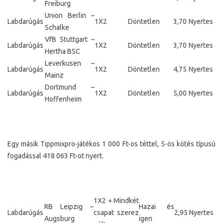
Freiburg
Union Berlin –
Labdarúgás
1X2
Döntetlen
3,70
Nyertes
Schalke
VfB Stuttgart –
Labdarúgás
1X2
Döntetlen
3,70
Nyertes
Hertha BSC
Leverkusen –
Labdarúgás
1X2
Döntetlen
4,75
Nyertes
Mainz
Dortmund –
Labdarúgás
1X2
Döntetlen
5,00
Nyertes
Hoffenheim
Egy másik Tippmixpro-játékos 1 000 Ft-os téttel, 5-ös kötés típusú
fogadással 418 063 Ft-ot nyert.
1X2 + Mindkét
RB Leipzig –
Hazai és
Labdarúgás
csapat szerez
2,95
Nyertes
Augsburg
igen