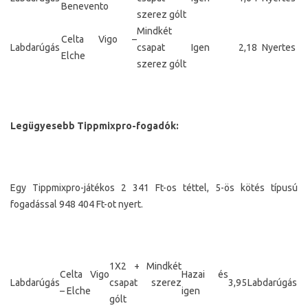
Benevento
szerez gólt
Mindkét
Celta Vigo –
Labdarúgás
csapat
Igen
2,18
Nyertes
Elche
szerez gólt
Legügyesebb Tippmixpro-fogadók:
Egy Tippmixpro-játékos 2 341 Ft-os téttel, 5-ös kötés típusú
fogadással 948 404 Ft-ot nyert.
1X2 + Mindkét
Celta Vigo
Hazai és
Labdarúgás
csapat szerez
3,95
Labdarúgás
– Elche
igen
gólt