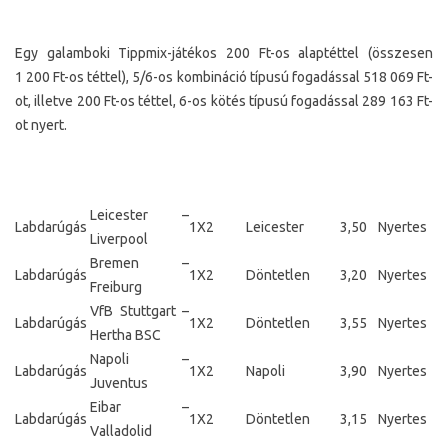
Egy galamboki Tippmix-játékos 200 Ft-os alaptéttel (összesen
1 200 Ft-os téttel), 5/6-os kombináció típusú fogadással 518 069 Ft-
ot, illetve 200 Ft-os téttel, 6-os kötés típusú fogadással 289 163 Ft-
ot nyert.
Leicester –
Labdarúgás
1X2
Leicester
3,50
Nyertes
Liverpool
Bremen –
Labdarúgás
1X2
Döntetlen
3,20
Nyertes
Freiburg
VfB Stuttgart –
Labdarúgás
1X2
Döntetlen
3,55
Nyertes
Hertha BSC
Napoli –
Labdarúgás
1X2
Napoli
3,90
Nyertes
Juventus
Eibar –
Labdarúgás
1X2
Döntetlen
3,15
Nyertes
Valladolid