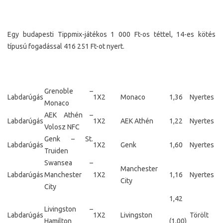
Egy budapesti Tippmix-játékos 1 000 Ft-os téttel, 14-es kötés
típusú fogadással 416 251 Ft-ot nyert.
Grenoble –
Labdarúgás
1X2
Monaco
1,36
Nyertes
Monaco
AEK Athén –
Labdarúgás
1X2
AEK Athén
1,22
Nyertes
Volosz NFC
Genk – St.
Labdarúgás
1X2
Genk
1,60
Nyertes
Truiden
Swansea –
Manchester
Labdarúgás
Manchester
1X2
1,16
Nyertes
City
City
1,42
Livingston –
Labdarúgás
1X2
Livingston
Törölt
Hamilton
(1,00)