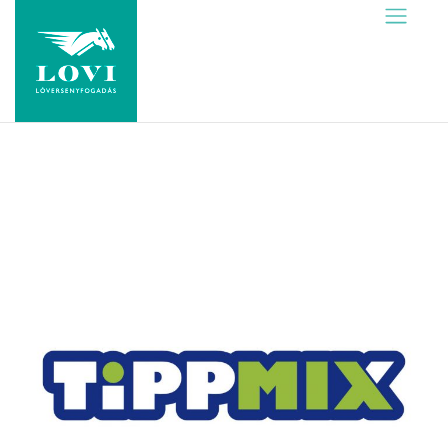
Skip
to
content