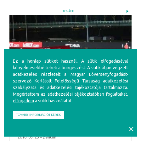
TOVÁBB
Ez a honlap sütiket használ. A sütik elfogadásával
kényelmesebbé teheti a böngészést. A sütik útján végzett
adatkezelés részleteit a Magyar Lóversenyfogadást-
szervező Korlátolt Felelősségű Társaság adatkezelési
szabályzata és adatkezelési tájékoztatója tartalmazza.
Megértettem az adatkezelési tájékoztatóban foglaltakat,
elfogadom
a sütik használatát.
Vincennes - C2 - 23/03/2018
TOVÁBBI INFORMÁCIÓT KÉREK
BARAKA NYERTE A PÉNTEKI KINCSEM+
⨯
FUTAMOT
2018. 03. 23 – péntek