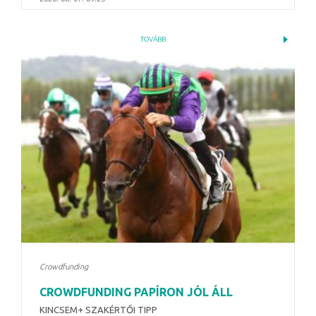
TOVÁBB
Crowdfunding
CROWDFUNDING PAPÍRON JÓL ÁLL
KINCSEM+ SZAKÉRTŐI TIPP