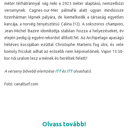
méter térhátránnyal vág neki a 2925 méter alaptávú, nemzetközi
versenynek. Cagnes-sur-Mer pálmafái alatt ugyan mindössze
tizenhárman lépnek pályára, de kiemelkedik a társaság egyetlen
kancája, a norvég tenyésztésű Calina (12). A sokszoros champion,
Jean-Michel Bazire idomítottja stabilan hozza a helyezéseket, év
elején pedig új egyéni rekordot állított fel. Az Archipelago apaságú
hétéves kocsijában ezúttal Christophe Martens fog ülni, és vele
komoly fricskát adhat az erősebb nem képviselőinek. Vajon 13:50-
kor női uralom lesz a mének és heréltek felett?
A verseny bővebb elemzése
ITT
és
ITT
olvasható.
Fotó: canalturf.com
Olvass tovább!