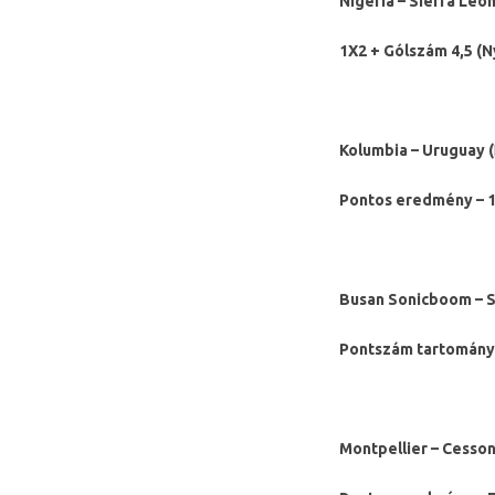
Nigéria – Sierra Leon
1X2 + Gólszám 4,5 (N
Kolumbia – Uruguay (
Pontos eredmény – 1
Busan Sonicboom – 
Pontszám tartomány (
Montpellier – Cesson