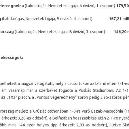
-Hercegovina
(Labdarúgás, Nemzetek Ligája, A divízió, 1. csoport)
179,50 
g
(Labdarúgás, Nemzetek Ligája, B divízió, 4. csoport)
167,21 mill
zország
(Labdarúgás, Nemzetek Ligája, B divízió, 3. csoport)
146,20 m
dekességek:
lhetett a magyar válogatott, mely a csütörtökön az Izland ellen 2-1-es 
, ám vasárnap már a szerbeket fogadta a Puskás Stadionban. Az 1-1
t az „1X2” piacon, a „Pontos végeredmény” soron pedig 5,25-szörös pénz
ország mellett a Grúziát otthonában 1-0-ra verő Észak-Macedónia (1
p érkezett 3,20-as oddsért), a Belfastban hosszabbítás után 2-1-re nyer
öbb mint 144 ezer helyes tipp érkezett 2,93-as oddsért), illetve S