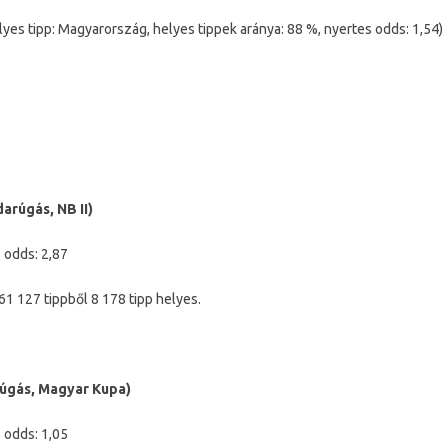
lyes tipp: Magyarország, helyes tippek aránya: 88 %, nyertes odds: 1,54)
arúgás, NB II)
 odds: 2,87
61 127 tippből 8 178 tipp helyes.
rúgás, Magyar Kupa)
 odds: 1,05