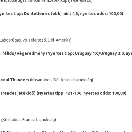
e (
Labdarúgás, Afrikai Nemzetek Kupája-selejtező)
yertes tipp: Döntetlen és több, mint 4,5, nyertes odds: 100,00)
Labdarúgás, vb-selejtező, Dél-Amerika)
. félidő/Végeredmény (Nyertes tipp: Uruguay 1:0/Uruguay 3:0, nye
Seoul Thunders
(Kosárlabda, Dél-koreai bajnokság)
rendes játékidő) (Nyertes tipp: 121-130, nyertes odds: 100,00)
 (
Kézilabda, Francia bajnokság)