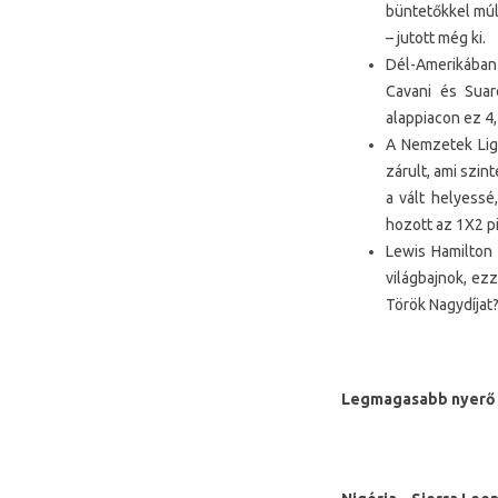
büntetőkkel múlt
– jutott még ki.
Dél-Amerikában 
Cavani és Suar
alappiacon ez 4
A Nemzetek Ligá
zárult, ami szi
a vált helyessé
hozott az 1X2 pi
Lewis Hamilton 
világbajnok, ez
Török Nagydíjat
Legmagasabb nyerő