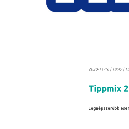
2020-11-16
|
19:49
| T
Tippmix 2
Legnépszerűbb esem