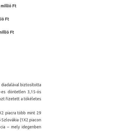
millió Ft
ió Ft
illió Ft
diadalával biztosította
-es döntetlen 3,15-ös
t fizetett a tökéletes
X2 piacra több mint 29
ő Szlovákia (1X2 piacon
kócia – mely idegenben