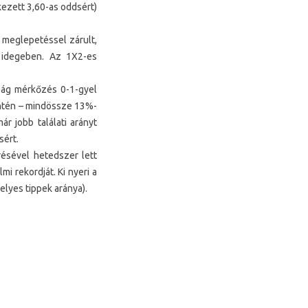
kezett 3,60-as oddsért)
 meglepetéssel zárult,
k idegeben. Az 1X2-es
szág mérkőzés 0-1-gyel
intén – mindössze 13%-
r jobb találati arányt
sért.
résével hetedszer lett
i rekordját. Ki nyeri a
elyes tippek aránya).