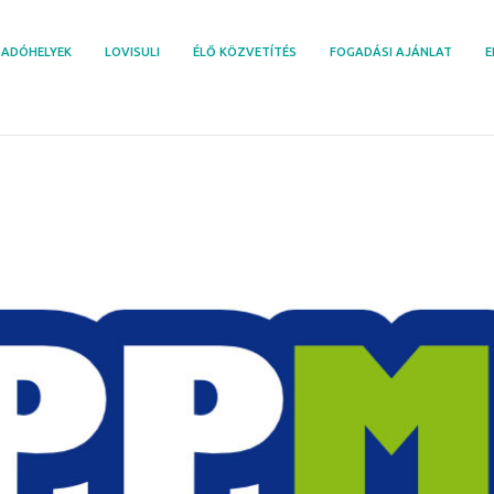
ADÓHELYEK
LOVISULI
ÉLŐ KÖZVETÍTÉS
FOGADÁSI AJÁNLAT
E