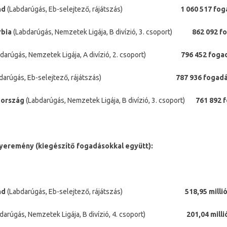
nd
(Labdarúgás, Eb-selejtező, rájátszás)
1 060 517 
rbia
(Labdarúgás, Nemzetek Ligája, B divízió, 3. csoport)
862 092 f
bdarúgás, Nemzetek Ligája, A divízió, 2. csoport)
796 452 foga
abdarúgás, Eb-selejtező, rájátszás)
787 936 fogad
zország
(Labdarúgás, Nemzetek Ligája, B divízió, 3. csoport)
761 892 f
nyeremény (kiegészítő fogadásokkal együtt):
nd
(Labdarúgás, Eb-selejtező, rájátszás)
518,95 millió
bdarúgás, Nemzetek Ligája, B divízió, 4. csoport)
201,04 milli