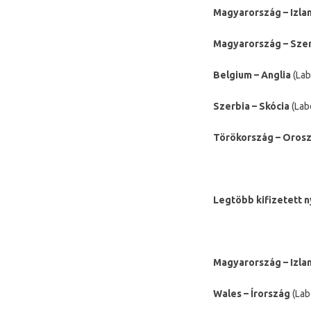
Magyarország – Izla
Magyarország – Sze
Belgium – Anglia
(La
Szerbia – Skócia
(L
Törökország – Oros
Legtöbb kifizetett 
Magyarország – Izla
Wales – Írország
(La