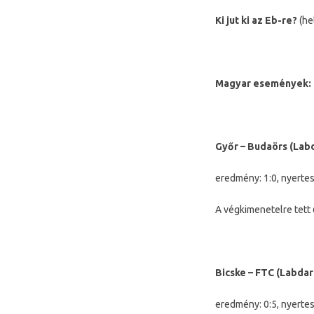
Ki jut ki az Eb-re?
(he
Magyar események:
Győr – Budaörs (Labd
eredmény: 1:0, nyertes
A végkimenetelre tett 
Bicske – FTC (Labda
eredmény: 0:5, nyertes