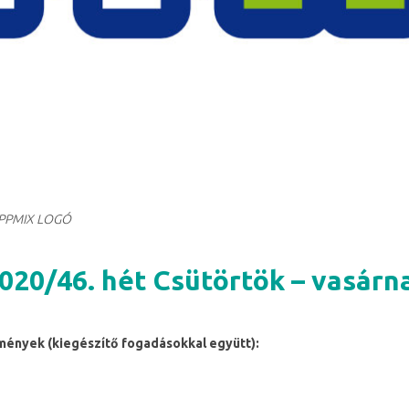
IPPMIX LOGÓ
020/46. hét Csütörtök – vasárn
ények (kiegészítő fogadásokkal együtt):