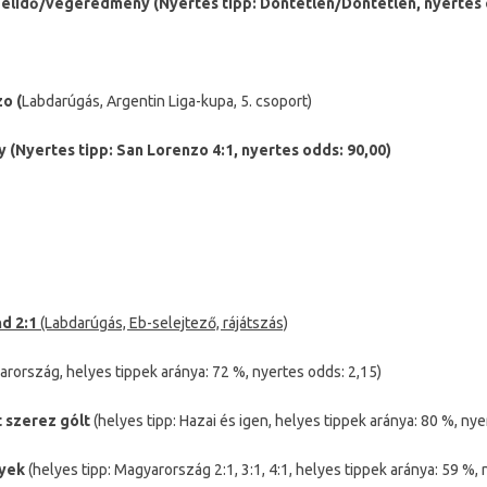
élidő/végeredmény (Nyertes tipp: Döntetlen/Döntetlen, nyertes 
o (
Labdarúgás, Argentin Liga-kupa, 5. csoport)
(Nyertes tipp: San Lorenzo 4:1, nyertes odds: 90,00)
nd
2:1
(Labdarúgás, Eb-selejtező, rájátszás)
arország, helyes tippek aránya: 72 %, nyertes odds: 2,15)
t szerez gólt
(helyes tipp: Hazai és igen, helyes tippek aránya: 80 %, nye
nyek
(helyes tipp: Magyarország 2:1, 3:1, 4:1, helyes tippek aránya: 59 %, 