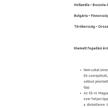
Hollandia – Bosznia
Bulgária – Finnorszá
Törökország – Oros
Kiemelt fogadási ér
Nem sokat ünnepe
Eb-szereplését
oddsot jelentet
tipp.
Az Eb-re Magyar
ezer helyes tip
a döntetlenre t