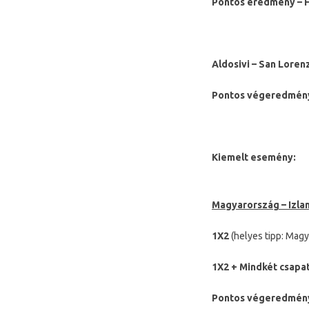
Pontos eredmény – F
Aldosivi – San Lorenz
Pontos végeredmény 
Kiemelt esemény:
Magyarország – Izla
1X2
(helyes tipp: Magy
1X2 + Mindkét csapa
Pontos végeredmé