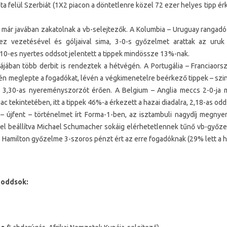
a felül Szerbiát (1X2 piacon a döntetlenre közel 72 ezer helyes tipp ér
már javában zakatolnak a vb-selejtezők. A Kolumbia – Uruguay rangadó
ez vezetésével és góljaival sima, 3-0-s győzelmet arattak az uru
,10-es nyertes oddsot jelentett a tippek mindössze 13%-nak.
jában több derbit is rendeztek a hétvégén. A Portugália – Franciaor
ntén meglepte a fogadókat, lévén a végkimenetelre beérkező tippek – sz
, 3,30-as nyereményszorzót érően. A Belgium – Anglia meccs 2-0-ja má
ac tekintetében, itt a tippek 46%-a érkezett a hazai diadalra, 2,18-as odd
– újfent – történelmet írt Forma-1-ben, az isztambuli nagydíj megnye
zel beállítva Michael Schumacher sokáig elérhetetlennek tűnő vb-győzelm
? Hamilton győzelme 3-szoros pénzt ért az erre fogadóknak (29% lett a h
 oddsok: