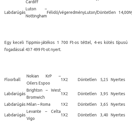
Cardiff
Luton –
Labdarúgás
Félidő/végeredmény
Luton/Döntetlen
14,00
N
Nottingham
Egy keceli Tippmix-játékos 1 700 Ft-os téttel, 4-es kötés típusú
fogadással 437 499 Ft-ot nyert.
Nokian KrP –
Floorball
1X2
Döntetlen
5,25
Nyertes
Oilers Espoo
Brighton – West
Labdarúgás
1X2
Döntetlen
3,95
Nyertes
Bromwich
Labdarúgás
Milan – Roma
1X2
Döntetlen
3,65
Nyertes
Levante – Celta
Labdarúgás
1X2
Döntetlen
3,40
Nyertes
Vigo