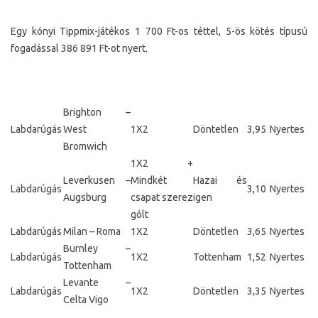
Egy kónyi Tippmix-játékos 1 700 Ft-os téttel, 5-ös kötés típusú
fogadással 386 891 Ft-ot nyert.
Brighton –
Labdarúgás
West
1X2
Döntetlen
3,95
Nyertes
Bromwich
1X2 +
Leverkusen –
Mindkét
Hazai és
Labdarúgás
3,10
Nyertes
Augsburg
csapat szerez
igen
gólt
Labdarúgás
Milan – Roma
1X2
Döntetlen
3,65
Nyertes
Burnley –
Labdarúgás
1X2
Tottenham
1,52
Nyertes
Tottenham
Levante –
Labdarúgás
1X2
Döntetlen
3,35
Nyertes
Celta Vigo