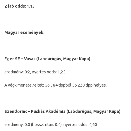
Záró odds:
1,13
Magyar események:
Eger SE – Vasas (Labdarúgás, Magyar Kupa)
eredmény: 0:2, nyertes odds: 1,25
A végkimenetelre tett 56 384 tippből 55 220 tipp helyes.
Szentlőrinc – Puskás Akadémia (Labdarúgás, Magyar Kupa)
eredmény: 0:0 (hossz. után: 0:4), nyertes odds: 4,60