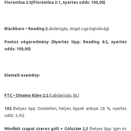
Fiorentina 2:0/Fiorentina 2:1, nyertes odds: 100,00)
Blackburn – Reading (
Labdarúgás, Angol Liga bajnokság)
Pontos végeredmény (Nyertes tipp: Reading 4:2, nyertes
odds: 100,00)
Kiemelt esemény:
FTC – Dinamo Kijev
2:2
(Labdarúgás, BL)
1X2
(helyes tipp: Döntetlen, helyes tippek aránya: 28 %, nyertes
odds: 3,45)
Mindkét csapat szerez gólt + Gólszám 2,5
(helyes tipp: Igen és