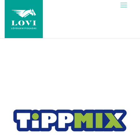
Skip
to
content