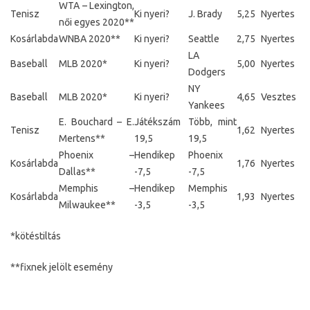
WTA – Lexington,
Tenisz
Ki nyeri?
J. Brady
5,25
Nyertes
női egyes 2020**
Kosárlabda
WNBA 2020**
Ki nyeri?
Seattle
2,75
Nyertes
LA
Baseball
MLB 2020*
Ki nyeri?
5,00
Nyertes
Dodgers
NY
Baseball
MLB 2020*
Ki nyeri?
4,65
Vesztes
Yankees
E. Bouchard – E.
Játékszám
Több, mint
Tenisz
1,62
Nyertes
Mertens**
19,5
19,5
Phoenix –
Hendikep
Phoenix
Kosárlabda
1,76
Nyertes
Dallas**
-7,5
-7,5
Memphis –
Hendikep
Memphis
Kosárlabda
1,93
Nyertes
Milwaukee**
-3,5
-3,5
*kötéstiltás
**fixnek jelölt esemény