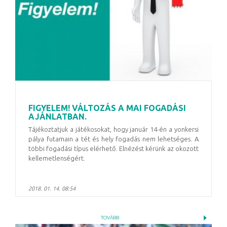
FIGYELEM! VÁLTOZÁS A MAI FOGADÁSI
AJÁNLATBAN.
Tájékoztatjuk a játékosokat, hogy január 14-én a yonkersi
pálya futamain a tét és hely fogadás nem lehetséges. A
többi fogadási típus elérhető. Elnézést kérünk az okozott
kellemetlenségért.
2018. 01. 14. 08:54
TOVÁBB