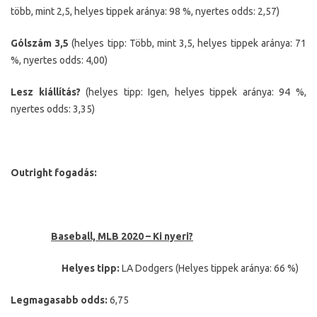
több, mint 2,5, helyes tippek aránya: 98 %, nyertes odds: 2,57)
Gólszám 3,5
(helyes tipp: Több, mint 3,5, helyes tippek aránya: 71
%, nyertes odds: 4,00)
Lesz kiállítás?
(helyes tipp: Igen, helyes tippek aránya: 94 %,
nyertes odds: 3,35)
Outright fogadás:
Baseball, MLB 2020 – Ki nyeri?
Helyes tipp:
LA Dodgers (Helyes tippek aránya: 66 %)
Legmagasabb odds:
6,75