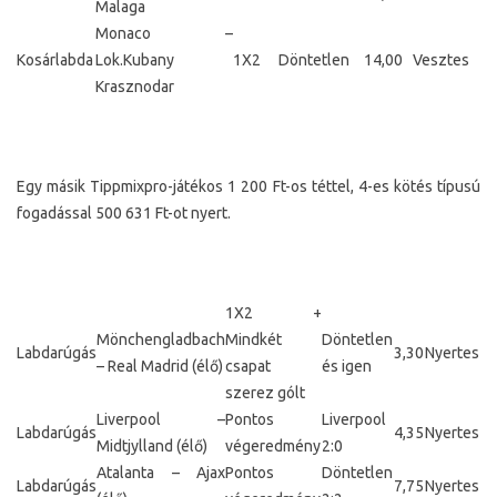
Malaga
Monaco –
Kosárlabda
Lok.Kubany
1X2
Döntetlen
14,00
Vesztes
Krasznodar
Egy másik Tippmixpro-játékos 1 200 Ft-os téttel, 4-es kötés típusú
fogadással 500 631 Ft-ot nyert.
1X2 +
Mönchengladbach
Mindkét
Döntetlen
Labdarúgás
3,30
Nyertes
– Real Madrid (élő)
csapat
és igen
szerez gólt
Liverpool –
Pontos
Liverpool
Labdarúgás
4,35
Nyertes
Midtjylland (élő)
végeredmény
2:0
Atalanta – Ajax
Pontos
Döntetlen
Labdarúgás
7,75
Nyertes