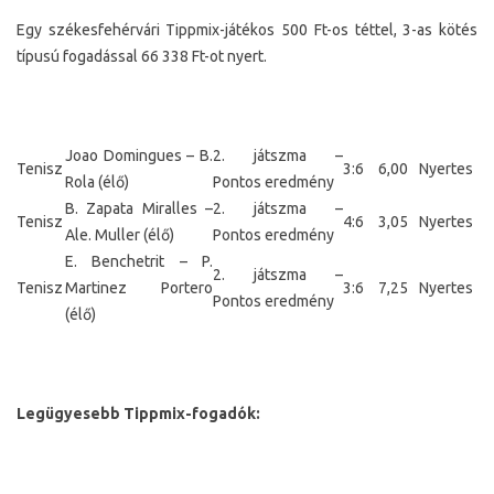
Egy székesfehérvári Tippmix-játékos 500 Ft-os téttel, 3-as kötés
típusú fogadással 66 338 Ft-ot nyert.
Joao Domingues – B.
2. játszma –
Tenisz
3:6
6,00
Nyertes
Rola (élő)
Pontos eredmény
B. Zapata Miralles –
2. játszma –
Tenisz
4:6
3,05
Nyertes
Ale. Muller (élő)
Pontos eredmény
E. Benchetrit – P.
2. játszma –
Tenisz
Martinez Portero
3:6
7,25
Nyertes
Pontos eredmény
(élő)
Legügyesebb Tippmix-fogadók: