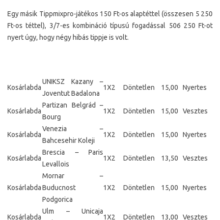
Egy másik Tippmixpro-játékos 150 Ft-os alaptéttel (összesen 5 250
Ft-os téttel), 3/7-es kombináció típusú fogadással 506 250 Ft-ot
nyert úgy, hogy négy hibás tippje is volt.
UNIKSZ Kazany –
Kosárlabda
1X2
Döntetlen
15,00
Nyertes
Joventut Badalona
Partizan Belgrád –
Kosárlabda
1X2
Döntetlen
15,00
Vesztes
Bourg
Venezia –
Kosárlabda
1X2
Döntetlen
15,00
Nyertes
Bahcesehir Koleji
Brescia – Paris
Kosárlabda
1X2
Döntetlen
13,50
Vesztes
Levallois
Mornar –
Kosárlabda
Buducnost
1X2
Döntetlen
15,00
Nyertes
Podgorica
Ulm – Unicaja
Kosárlabda
1X2
Döntetlen
13,00
Vesztes