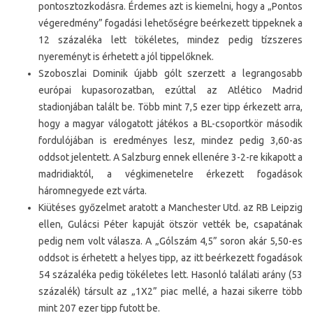
pontosztozkodásra. Érdemes azt is kiemelni, hogy a „Pontos
végeredmény” fogadási lehetőségre beérkezett tippeknek a
12 százaléka lett tökéletes, mindez pedig tízszeres
nyereményt is érhetett a jól tippelőknek.
Szoboszlai Dominik újabb gólt szerzett a legrangosabb
európai kupasorozatban, ezúttal az Atlético Madrid
stadionjában talált be. Több mint 7,5 ezer tipp érkezett arra,
hogy a magyar válogatott játékos a BL-csoportkör második
fordulójában is eredményes lesz, mindez pedig 3,60-as
oddsot jelentett. A Salzburg ennek ellenére 3-2-re kikapott a
madridiaktól, a végkimenetelre érkezett fogadások
háromnegyede ezt várta.
Kiütéses győzelmet aratott a Manchester Utd. az RB Leipzig
ellen, Gulácsi Péter kapuját ötször vették be, csapatának
pedig nem volt válasza. A „Gólszám 4,5” soron akár 5,50-es
oddsot is érhetett a helyes tipp, az itt beérkezett fogadások
54 százaléka pedig tökéletes lett. Hasonló találati arány (53
százalék) társult az „1X2” piac mellé, a hazai sikerre több
mint 207 ezer tipp futott be.