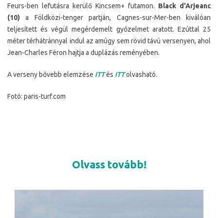
Feurs-ben lefutásra kerülő Kincsem+ futamon.
Black d’Arjeanc
(10)
a Földközi-tenger partján, Cagnes-sur-Mer-ben kiválóan
teljesített és végül megérdemelt győzelmet aratott. Ezúttal 25
méter térhátránnyal indul az amúgy sem rövid távú versenyen, ahol
Jean-Charles Féron hajtja a duplázás reményében.
A verseny bővebb elemzése
ITT
és
ITT
olvasható.
Fotó: paris-turf.com
Olvass tovább!