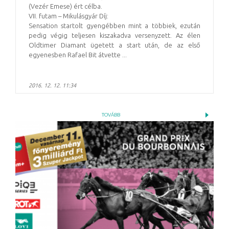
(Vezér Emese) ért célba.
VII. futam – Mikulásgyár Díj:
Sensation startolt gyengébben mint a többiek, ezután
pedig végig teljesen kiszakadva versenyzett. Az élen
Oldtimer Diamant ügetett a start után, de az első
egyenesben Rafael Bit átvette ...
2016. 12. 12. 11:34
TOVÁBB