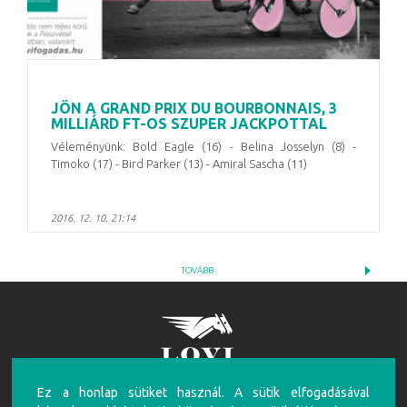
JÖN A GRAND PRIX DU BOURBONNAIS, 3
MILLIÁRD FT-OS SZUPER JACKPOTTAL
Véleményünk: Bold Eagle (16) - Belina Josselyn (8) -
Timoko (17) - Bird Parker (13) - Amiral Sascha (11)
2016. 12. 10. 21:14
TOVÁBB
Ez a honlap sütiket használ. A sütik elfogadásával
FIGYELEM!