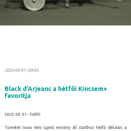
2020-09-07
|
09:05
Black d’Arjeanc a hétfői Kincsem+
favoritja
2020. 09. 07 – hétfő
Tizenkét lovas mini ügető mezőny áll starthoz hétfő délután, a