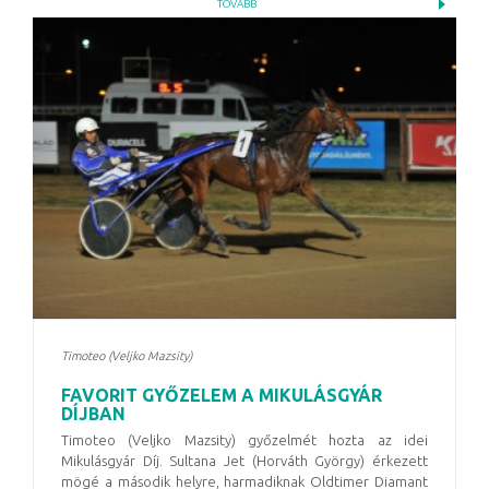
TOVÁBB
Timoteo (Veljko Mazsity)
FAVORIT GYŐZELEM A MIKULÁSGYÁR
DÍJBAN
Timoteo (Veljko Mazsity) győzelmét hozta az idei
Mikulásgyár Díj. Sultana Jet (Horváth György) érkezett
mögé a második helyre, harmadiknak Oldtimer Diamant