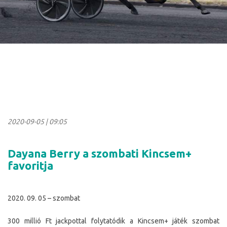
2020-09-05
|
09:05
Dayana Berry a szombati Kincsem+
favoritja
2020. 09. 05 – szombat
300 millió Ft jackpottal folytatódik a Kincsem+ játék szombat