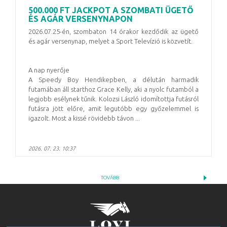
500.000 FT JACKPOT A SZOMBATI ÜGETŐ
ÉS AGÁR VERSENYNAPON
2026.07.25-én, szombaton 14 órakor kezdődik az ügető
és agár versenynap, melyet a Sport Televízió is közvetít.
A nap nyerője
A Speedy Boy Hendikepben, a délután harmadik
futamában áll starthoz Grace Kelly, aki a nyolc futamból a
legjobb esélynek tűnik. Kolozsi László idomítottja futásról
futásra jött előre, amit legutóbb egy győzelemmel is
igazolt. Most a kissé rövidebb távon ...
2026. 07. 23. 10:37
TOVÁBB