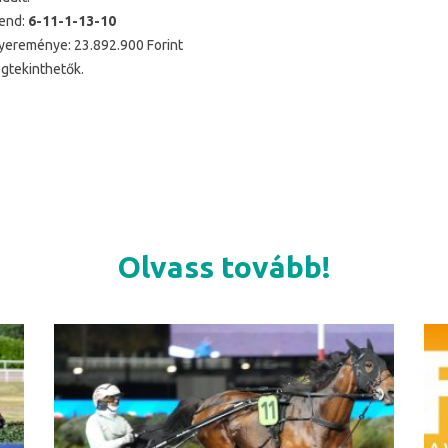
rend:
6-11-1-13-10
yereménye: 23.892.900 Forint
tekinthetők.
Olvass tovább!