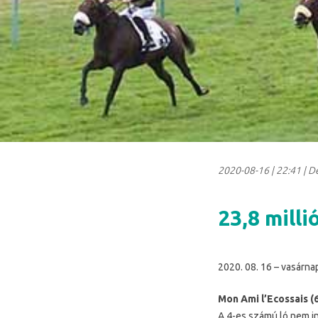
2020-08-16
|
22:41
| D
23,8 mill
2020. 08. 16 – vasárna
Mon Ami l’Ecossais (
A 4-es számú ló nem in