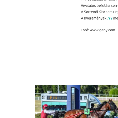
Hivatalos befutási sor
A Sorrendi Kincsem+ n
A nyeremények
ITT
meg
Fotó: www.geny.com