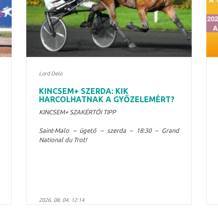
Lord Delo
KINCSEM+ SZERDA: KIK
HARCOLHATNAK A GYŐZELEMÉRT?
KINCSEM+ SZAKÉRTŐI TIPP
Saint-Malo – ügető – szerda – 18:30 – Grand
National du Trot!
2026. 08. 04. 12:14