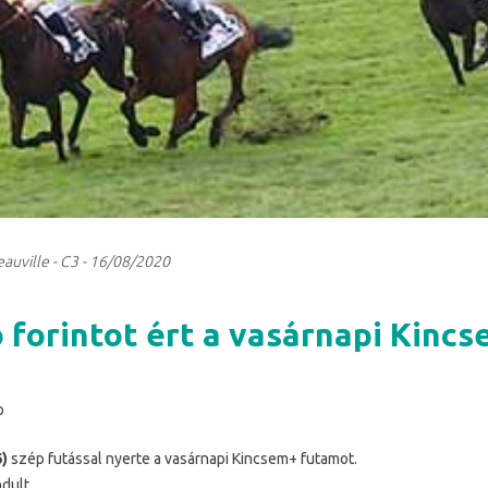
eauville - C3 - 16/08/2020
ió forintot ért a vasárnapi Kinc
p
6)
szép futással nyerte a vasárnapi Kincsem+ futamot.
dult.