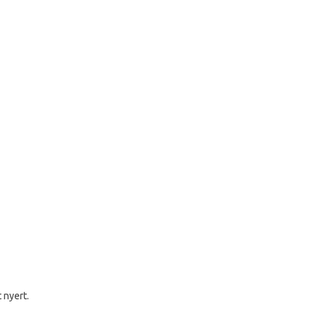
 nyert.