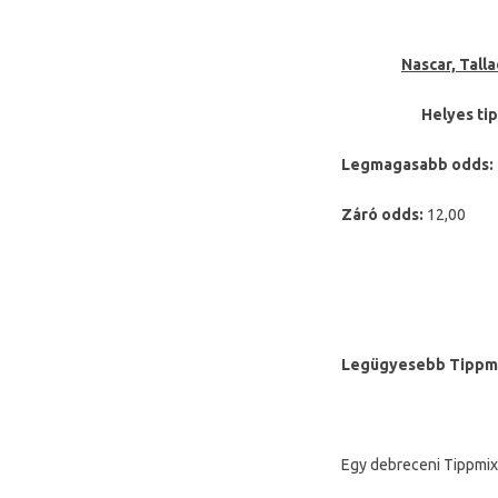
Nascar, Talla
Helyes tip
Legmagasabb odds:
Záró odds:
12,00
Legügyesebb Tippm
Egy debreceni Tippmix-