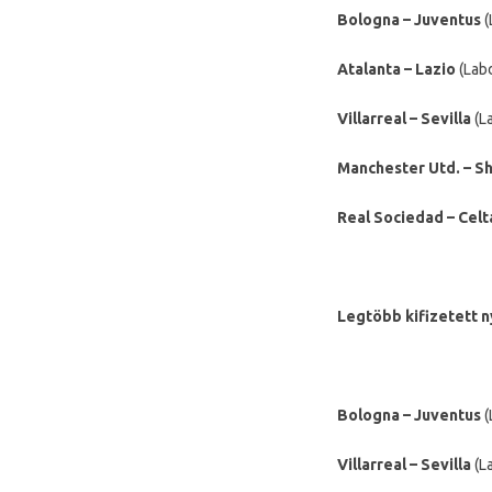
Bologna – Juventus
Atalanta – Lazio
(L
Villarreal – Sevilla
(
Manchester Utd. – Sh
Real Sociedad – Cel
Legtöbb kifizetett 
Bologna – Juventus
Villarreal – Sevilla
(L