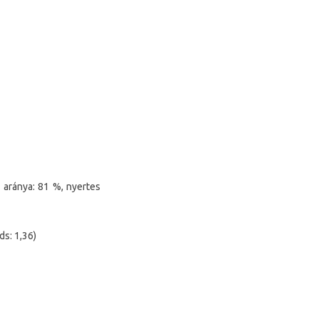
k aránya: 81 %, nyertes
ds: 1,36)