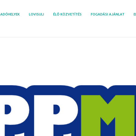
ADÓHELYEK
LOVISULI
ÉLŐ KÖZVETÍTÉS
FOGADÁSI AJÁNLAT
E