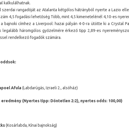
l kalkulálhatnak.
l szerdai rangadóját az Atalanta kétgólos hátrányból nyerte a Lazio ell
zám 4,5 fogadási lehetőség Több, mint 4,5 kimenetelénél 4,10-es nyere
a bajnoki címhez a Liverpool: hazai pályán 4-0-ra ütötte ki a Crystal P
ak legalább háromgólos győzelmére érkező tipp 2,89-es nyereménysz
ssel rendelkező fogadók számára.
 oddsok:
apoel Afula
(Labdarúgás, Izraeli 2., alsóház)
s eredmény (Nyertes tipp: Döntetlen 2:2), nyertes odds: 100,00)
cks
(Kosárlabda, Kínai bajnokság)