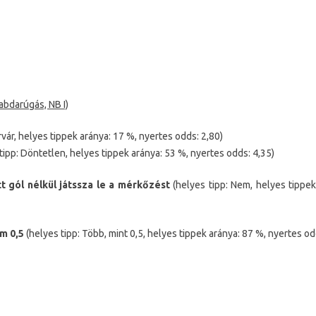
abdarúgás, NB I)
vár, helyes tippek aránya: 17 %, nyertes odds: 2,80)
tipp: Döntetlen, helyes tippek aránya: 53 %, nyertes odds: 4,35)
 gól nélkül játssza le a mérkőzést
(helyes tipp: Nem, helyes tippe
ám 0,5
(helyes tipp: Több, mint 0,5, helyes tippek aránya: 87 %, nyertes od