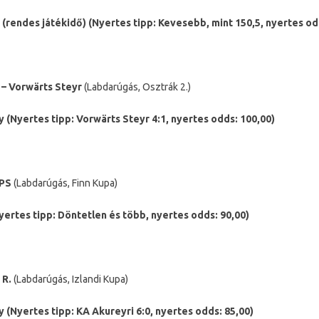
rendes játékidő) (Nyertes tipp: Kevesebb, mint 150,5, nyertes od
 – Vorwärts Steyr
(Labdarúgás, Osztrák 2.)
Nyertes tipp: Vorwärts Steyr 4:1, nyertes odds: 100,00)
 PS
(Labdarúgás, Finn Kupa)
yertes tipp: Döntetlen és több, nyertes odds: 90,00)
 R.
(Labdarúgás, Izlandi Kupa)
Nyertes tipp: KA Akureyri 6:0, nyertes odds: 85,00)