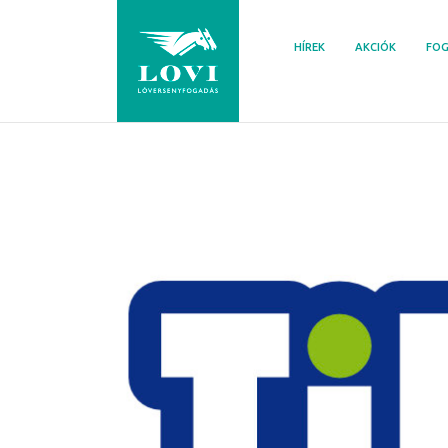
Skip
to
HÍREK
AKCIÓK
FOG
content