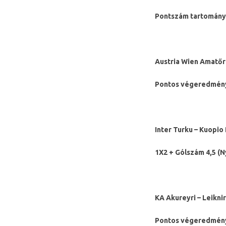
Pontszám tartomány (
Austria Wien Amatőr
Pontos végeredmény (
Inter Turku – Kuopio
1X2 + Gólszám 4,5 (N
KA Akureyri – Leiknir
Pontos végeredmény (