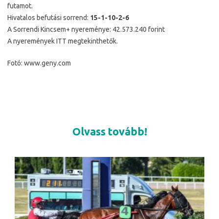
futamot.
Hivatalos befutási sorrend:
15-1-10-2-6
A Sorrendi Kincsem+ nyereménye: 42.573.240 forint
A nyeremények ITT megtekinthetők.
Fotó: www.geny.com
Olvass tovább!