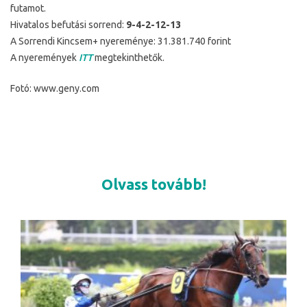
futamot.
Hivatalos befutási sorrend:
9-4-2-12-13
A Sorrendi Kincsem+ nyereménye: 31.381.740 forint
A nyeremények
ITT
megtekinthetők.
Fotó: www.geny.com
Olvass tovább!