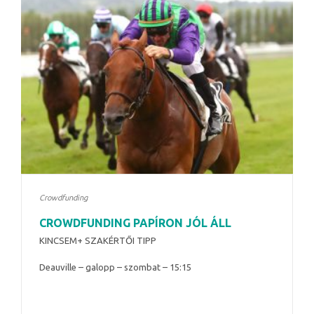
Crowdfunding
CROWDFUNDING PAPÍRON JÓL ÁLL
KINCSEM+ SZAKÉRTŐI TIPP
Deauville – galopp – szombat – 15:15