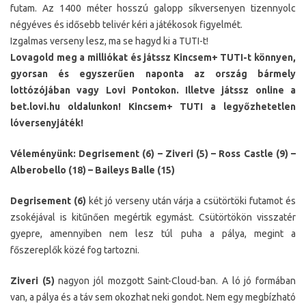
futam. Az 1400 méter hosszú galopp síkversenyen tizennyolc
négyéves és idősebb telivér kéri a játékosok figyelmét.
Izgalmas verseny lesz, ma se hagyd ki a TUTI-t!
Lovagold meg a milliókat és játssz Kincsem+ TUTI-t könnyen,
gyorsan és egyszerűen naponta az ország bármely
lottózójában vagy Lovi Pontokon. Illetve játssz online a
bet.lovi.hu oldalunkon! Kincsem+ TUTI a legyőzhetetlen
lóversenyjáték!
Véleményünk: Degrisement (6) – Ziveri (5) – Ross Castle (9) –
Alberobello (18) – Baileys Balle (15)
Degrisement (6)
két jó verseny után várja a csütörtöki futamot és
zsokéjával is kitűnően megértik egymást. Csütörtökön visszatér
gyepre, amennyiben nem lesz túl puha a pálya, megint a
főszereplők közé fog tartozni.
Ziveri (5)
nagyon jól mozgott Saint-Cloud-ban. A ló jó formában
van, a pálya és a táv sem okozhat neki gondot. Nem egy megbízható