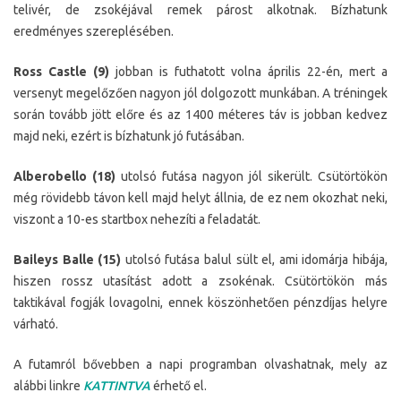
telivér, de zsokéjával remek párost alkotnak. Bízhatunk
eredményes szereplésében.
Ross Castle (9)
jobban is futhatott volna április 22-én, mert a
versenyt megelőzően nagyon jól dolgozott munkában. A tréningek
során tovább jött előre és az 1400 méteres táv is jobban kedvez
majd neki, ezért is bízhatunk jó futásában.
Alberobello (18)
utolsó futása nagyon jól sikerült. Csütörtökön
még rövidebb távon kell majd helyt állnia, de ez nem okozhat neki,
viszont a 10-es startbox nehezíti a feladatát.
Baileys Balle (15)
utolsó futása balul sült el, ami idomárja hibája,
hiszen rossz utasítást adott a zsokénak. Csütörtökön más
taktikával fogják lovagolni, ennek köszönhetően pénzdíjas helyre
várható.
A futamról bővebben a napi programban olvashatnak, mely az
alábbi linkre
KATTINTVA
érhető el.