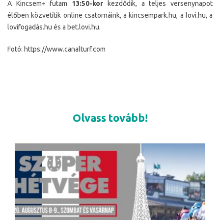
A Kincsem+ futam
13:50-kor
kezdődik, a teljes versenynapot
élőben közvetítik online csatornáink, a kincsempark.hu, a lovi.hu, a
lovifogadás.hu és a bet.lovi.hu.
Fotó: https://www.canalturf.com
Olvass tovább!