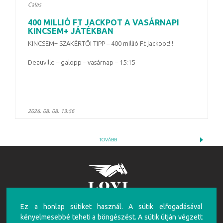
Calas
400 MILLIÓ FT JACKPOT A VASÁRNAPI
KINCSEM+ JÁTÉKBAN
KINCSEM+ SZAKÉRTŐI TIPP – 400 millió Ft jackpot!!!
Deauville – galopp – vasárnap – 15:15
2026. 08. 08. 13:56
TOVÁBB
Ez a honlap sütiket használ. A sütik elfogadásával
FIGYELEM!
kényelmesebbé teheti a böngészést. A sütik útján végzett