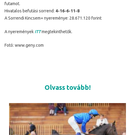
futamot.
Hivatalos befutási sorrend:
4-16-6-11-8
A Sorrendi Kincsem+ nyereménye: 28.671.120 forint
A nyeremények
ITT
megtekinthetők.
Fotó: www.geny.com
Olvass tovább!