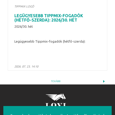
TIPPMIX LOGÓ
LEGÜGYESEBB TIPPMIX-FOGADÓK
(HÉTFŐ-SZERDA): 2026/30. HÉT
2026/30. hét
Legügyesebb Tippmix-fogadók (hétfő-szerda):
2026. 07. 23. 14:10
TOVÁBB