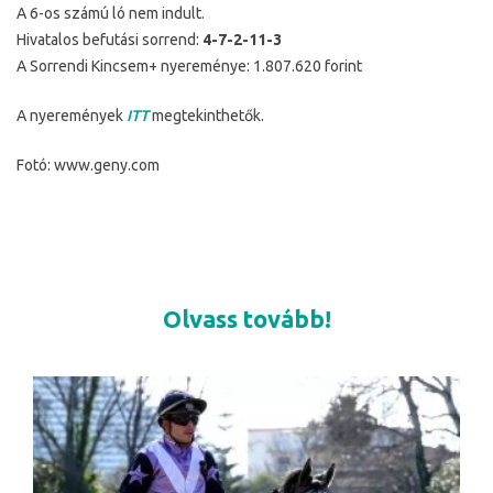
A 6-os számú ló nem indult.
Hivatalos befutási sorrend:
4-7-2-11-3
A Sorrendi Kincsem+ nyereménye: 1.807.620 forint
A nyeremények
ITT
megtekinthetők.
Fotó: www.geny.com
Olvass tovább!