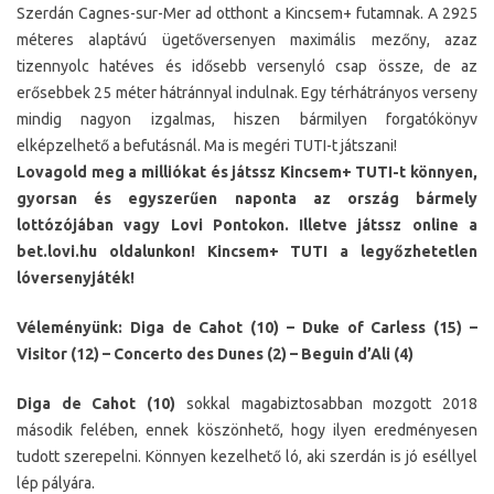
Szerdán Cagnes-sur-Mer ad otthont a Kincsem+ futamnak. A 2925
méteres alaptávú ügetőversenyen maximális mezőny, azaz
tizennyolc hatéves és idősebb versenyló csap össze, de az
erősebbek 25 méter hátránnyal indulnak. Egy térhátrányos verseny
mindig nagyon izgalmas, hiszen bármilyen forgatókönyv
elképzelhető a befutásnál. Ma is megéri TUTI-t játszani!
Lovagold meg a milliókat és játssz Kincsem+ TUTI-t könnyen,
gyorsan és egyszerűen naponta az ország bármely
lottózójában vagy Lovi Pontokon. Illetve játssz online a
bet.lovi.hu oldalunkon! Kincsem+ TUTI a legyőzhetetlen
lóversenyjáték!
Véleményünk: Diga de Cahot (10) – Duke of Carless (15) –
Visitor (12) – Concerto des Dunes (2) – Beguin d’Ali (4)
Diga de Cahot (10)
sokkal magabiztosabban mozgott 2018
második felében, ennek köszönhető, hogy ilyen eredményesen
tudott szerepelni. Könnyen kezelhető ló, aki szerdán is jó eséllyel
lép pályára.