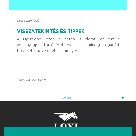
nyeregbe! logó
VISSZATEKINTÉS ÉS TIPPEK
A Nyeregbe! ezen a héten is elemzi az elmúlt
versenynapok történéseit és – mint mindig- fogadási
tippeket is ad az eheti eseményekre.
2026. 04. 24. 10:10
TOVÁBB