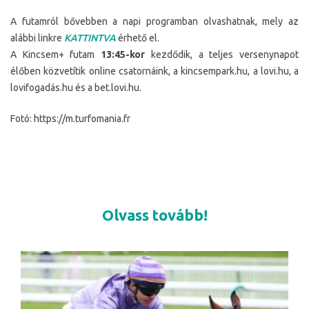
A futamról bővebben a napi programban olvashatnak, mely az
alábbi linkre
KATTINTVA
érhető el.
A Kincsem+ futam
13:45-kor
kezdődik, a teljes versenynapot
élőben közvetítik online csatornáink, a kincsempark.hu, a lovi.hu, a
lovifogadás.hu és a bet.lovi.hu.
Fotó: https://m.turfomania.fr
Olvass tovább!