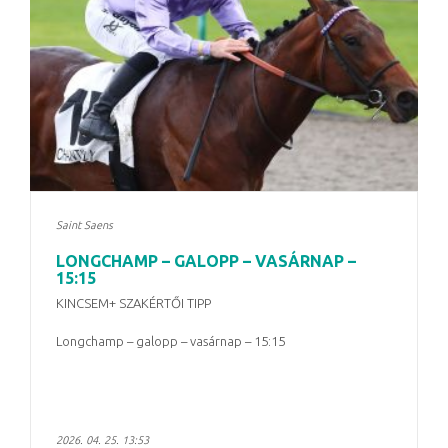
Saint Saens
LONGCHAMP – GALOPP – VASÁRNAP –
15:15
KINCSEM+ SZAKÉRTŐI TIPP
Longchamp – galopp – vasárnap – 15:15
2026. 04. 25. 13:53