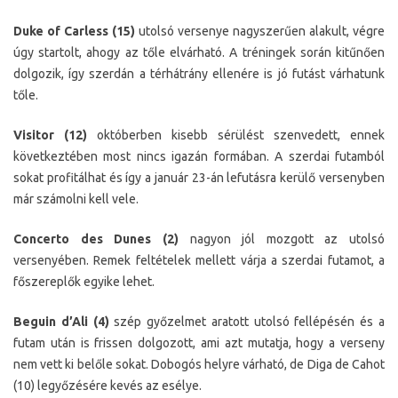
Duke of Carless (15)
utolsó versenye nagyszerűen alakult, végre
úgy startolt, ahogy az tőle elvárható. A tréningek során kitűnően
dolgozik, így szerdán a térhátrány ellenére is jó futást várhatunk
tőle.
Visitor (12)
októberben kisebb sérülést szenvedett, ennek
következtében most nincs igazán formában. A szerdai futamból
sokat profitálhat és így a január 23-án lefutásra kerülő versenyben
már számolni kell vele.
Concerto des Dunes (2)
nagyon jól mozgott az utolsó
versenyében. Remek feltételek mellett várja a szerdai futamot, a
főszereplők egyike lehet.
Beguin d’Ali (4)
szép győzelmet aratott utolsó fellépésén és a
futam után is frissen dolgozott, ami azt mutatja, hogy a verseny
nem vett ki belőle sokat. Dobogós helyre várható, de Diga de Cahot
(10) legyőzésére kevés az esélye.