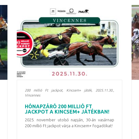
200 millió Ft jackpot, Kincsem+ játék, 2025.11.30.,
Vincennes
HÓNAPZÁRÓ 200 MILLIÓ FT
JACKPOT A KINCSEM+ JÁTÉKBAN!
2025. november utolsó napján, 30-án vasárnap
200 millió Ft jackpot várja a Kincsem+ fogadókat!