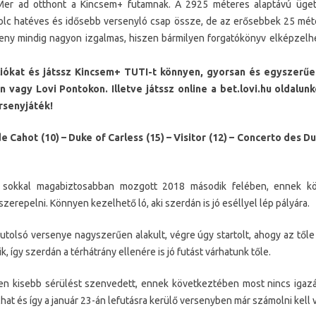
Mer ad otthont a Kincsem+ futamnak. A 2925 méteres alaptávú üget
lc hatéves és idősebb versenyló csap össze, de az erősebbek 25 méte
eny mindig nagyon izgalmas, hiszen bármilyen forgatókönyv elképzelhe
iókat és játssz Kincsem+ TUTI-t könnyen, gyorsan és egyszerű
 vagy Lovi Pontokon. Illetve játssz online a bet.lovi.hu oldalu
rsenyjáték!
Cahot (10) – Duke of Carless (15) – Visitor (12) – Concerto des Du
sokkal magabiztosabban mozgott 2018 második felében, ennek kö
erepelni. Könnyen kezelhető ló, aki szerdán is jó eséllyel lép pályára.
utolsó versenye nagyszerűen alakult, végre úgy startolt, ahogy az tőle
, így szerdán a térhátrány ellenére is jó futást várhatunk tőle.
n kisebb sérülést szenvedett, ennek következtében most nincs igazá
lhat és így a január 23-án lefutásra kerülő versenyben már számolni kell 