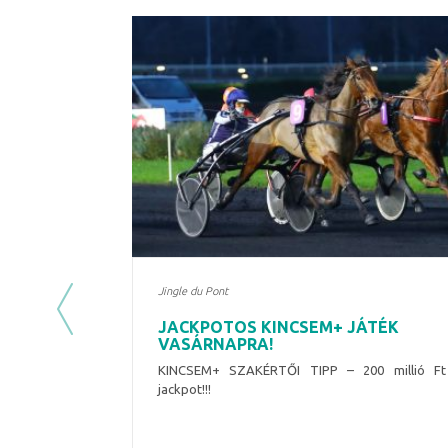
Jingle du Pont
Previous
JACKPOTOS KINCSEM+ JÁTÉK
VASÁRNAPRA!
KINCSEM+ SZAKÉRTŐI TIPP – 200 millió Ft
jackpot!!!