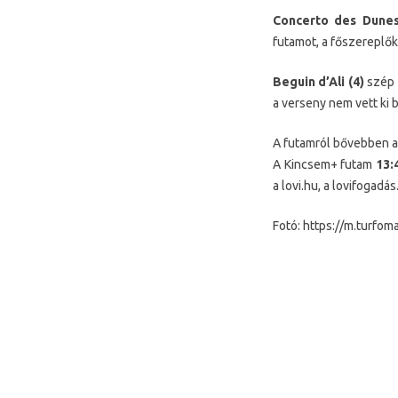
Concerto des Dunes
futamot, a főszereplők
Beguin d’Ali (4)
szép g
a verseny nem vett ki 
A futamról bővebben a 
A Kincsem+ futam
13:
a lovi.hu, a lovifogadás
Fotó: https://m.turfoma