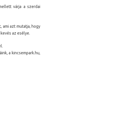
llett várja a szerdai
, ami azt mutatja, hogy
 kevés az esélye.
l.
áink, a kincsempark.hu,