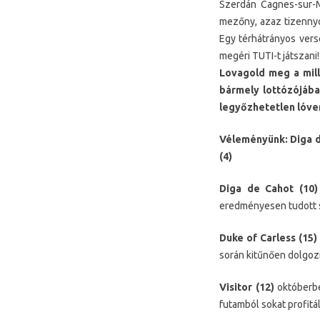
Szerdán Cagnes-sur-
mezőny, azaz tizennyo
Egy térhátrányos vers
megéri TUTI-t játszani!
Lovagold meg a mill
bármely lottózójában
legyőzhetetlen lóve
Véleményünk: Diga de 
(4)
Diga de Cahot (10)
eredményesen tudott sz
Duke of Carless (15)
során kitűnően dolgozik
Visitor (12)
októberbe
futamból sokat profitá