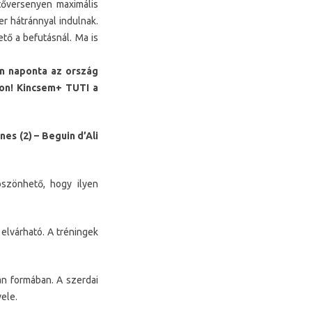
őversenyen maximális
r hátránnyal indulnak.
tő a befutásnál. Ma is
en naponta az ország
nkon! Kincsem+ TUTI a
nes (2) – Beguin d’Ali
szönhető, hogy ilyen
 elvárható. A tréningek
n formában. A szerdai
vele.