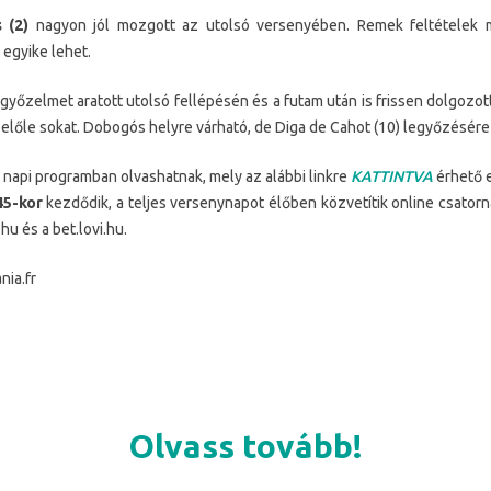
 (2)
nagyon jól mozgott az utolsó versenyében. Remek feltételek me
 egyike lehet.
yőzelmet aratott utolsó fellépésén és a futam után is frissen dolgozott
belőle sokat. Dobogós helyre várható, de Diga de Cahot (10) legyőzésére
napi programban olvashatnak, mely az alábbi linkre
KATTINTVA
érhető e
45-kor
kezdődik, a teljes versenynapot élőben közvetítik online csatorn
.hu és a bet.lovi.hu.
nia.fr
Olvass tovább!