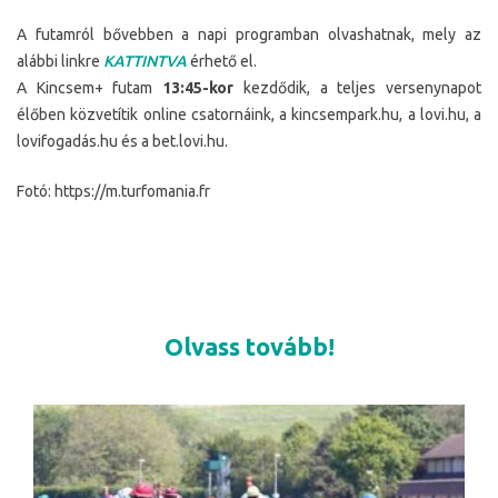
A futamról bővebben a napi programban olvashatnak, mely az
alábbi linkre
KATTINTVA
érhető el.
A Kincsem+ futam
13:45-kor
kezdődik, a teljes versenynapot
élőben közvetítik online csatornáink, a kincsempark.hu, a lovi.hu, a
lovifogadás.hu és a bet.lovi.hu.
Fotó: https://m.turfomania.fr
Olvass tovább!