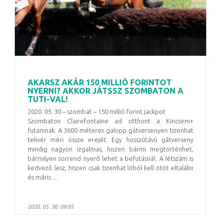
AKARSZ AKÁR 150 MILLIÓ FORINTOT
NYERNI? AKKOR JÁTSSZ SZOMBATON A
TUTI-VAL!
2020. 05. 30 – szombat – 150 millió forint jackpot
Szombaton Clairefontaine ad otthont a Kincsem+
futamnak. A 3600 méteres galopp gátversenyen tizenhat
telivér méri össze erejét. Egy hosszútávú gátverseny
mindig nagyon izgalmas, hiszen bármi megtörténhet,
bármilyen sorrend nyerő lehet a befutásnál. A létszám is
kedvező lesz, hiszen csak tizenhat lóból kell ötöt eltalálni
és máris ...
2020. 05. 30. 09:05