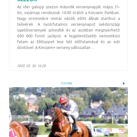
Az idei galopp szezon második versenynapját május 31-
én, vasárnap rendezzük 14:00 órától a Kincsem Parkban.
Nagy örömünkre immár nézők előtt állnak starthoz a
telivérek. A nyolcfutamos versenynapot svédországi
ügetőversenyek színesítik és az azokban megnyerhető
650 000 forint jackpot. A legjelentősebb nemzetközi
futam az Elitloppet lesz két előfutamával és az esti
döntővel. A Kincsem+ verseny változatlan ...
2020. 05. 30. 16:20
TOVÁBB