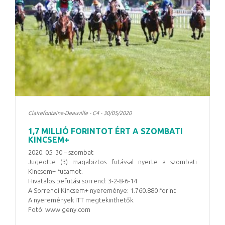
Clairefontaine-Deauville - C4 - 30/05/2020
1,7 MILLIÓ FORINTOT ÉRT A SZOMBATI
KINCSEM+
2020. 05. 30 – szombat
Jugeotte (3) magabiztos futással nyerte a szombati
Kincsem+ futamot.
Hivatalos befutási sorrend: 3-2-8-6-14
A Sorrendi Kincsem+ nyereménye: 1.760.880 forint
A nyeremények ITT megtekinthetők.
Fotó: www.geny.com