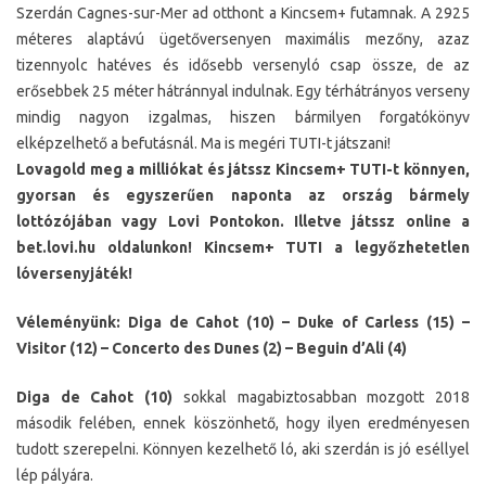
Szerdán Cagnes-sur-Mer ad otthont a Kincsem+ futamnak. A 2925
méteres alaptávú ügetőversenyen maximális mezőny, azaz
tizennyolc hatéves és idősebb versenyló csap össze, de az
erősebbek 25 méter hátránnyal indulnak. Egy térhátrányos verseny
mindig nagyon izgalmas, hiszen bármilyen forgatókönyv
elképzelhető a befutásnál. Ma is megéri TUTI-t játszani!
Lovagold meg a milliókat és játssz Kincsem+ TUTI-t könnyen,
gyorsan és egyszerűen naponta az ország bármely
lottózójában vagy Lovi Pontokon. Illetve játssz online a
bet.lovi.hu oldalunkon! Kincsem+ TUTI a legyőzhetetlen
lóversenyjáték!
Véleményünk: Diga de Cahot (10) – Duke of Carless (15) –
Visitor (12) – Concerto des Dunes (2) – Beguin d’Ali (4)
Diga de Cahot (10)
sokkal magabiztosabban mozgott 2018
második felében, ennek köszönhető, hogy ilyen eredményesen
tudott szerepelni. Könnyen kezelhető ló, aki szerdán is jó eséllyel
lép pályára.