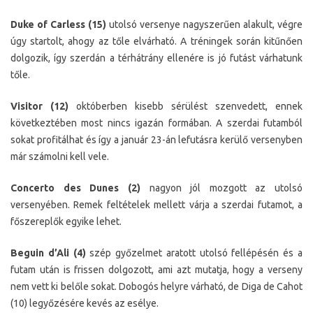
Duke of Carless (15)
utolsó versenye nagyszerűen alakult, végre
úgy startolt, ahogy az tőle elvárható. A tréningek során kitűnően
dolgozik, így szerdán a térhátrány ellenére is jó futást várhatunk
tőle.
Visitor (12)
októberben kisebb sérülést szenvedett, ennek
következtében most nincs igazán formában. A szerdai futamból
sokat profitálhat és így a január 23-án lefutásra kerülő versenyben
már számolni kell vele.
Concerto des Dunes (2)
nagyon jól mozgott az utolsó
versenyében. Remek feltételek mellett várja a szerdai futamot, a
főszereplők egyike lehet.
Beguin d’Ali (4)
szép győzelmet aratott utolsó fellépésén és a
futam után is frissen dolgozott, ami azt mutatja, hogy a verseny
nem vett ki belőle sokat. Dobogós helyre várható, de Diga de Cahot
(10) legyőzésére kevés az esélye.