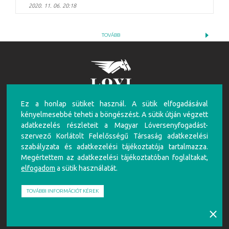
2020. 11. 06. 20:18
TOVÁBB
Ez a honlap sütiket használ. A sütik elfogadásával
FIGYELEM!
kényelmesebbé teheti a böngészést. A sütik útján végzett
A túlzásba vitt szerencsejáték ártalmas, mentálhigiénés problémákat, illetve függőséget
adatkezelés részleteit a Magyar Lóversenyfogadást-
okozhat! Éljen az önkorlátozás, önkizárás lehetőségével! Szerencsejátékban csak 18 éven
szervező Korlátolt Felelősségű Társaság adatkezelési
felüliek vehetnek részt!
szabályzata és adatkezelési tájékoztatója tartalmazza.
Írj nekünk!
Játékosvédelem
Részvételi szabályzat
Adatkezelési Szabályzat
Impresszum
Megértettem az adatkezelési tájékoztatóban foglaltakat,
elfogadom
a sütik használatát.
Partnerünk:
TOVÁBBI INFORMÁCIÓT KÉREK
⨯