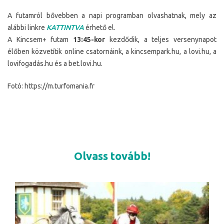
A futamról bővebben a napi programban olvashatnak, mely az
alábbi linkre
KATTINTVA
érhető el.
A Kincsem+ futam
13:45-kor
kezdődik, a teljes versenynapot
élőben közvetítik online csatornáink, a kincsempark.hu, a lovi.hu, a
lovifogadás.hu és a bet.lovi.hu.
Fotó: https://m.turfomania.fr
Olvass tovább!