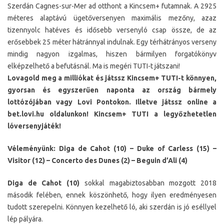
Szerdán Cagnes-sur-Mer ad otthont a Kincsem+ futamnak. A 2925
méteres alaptávú ügetőversenyen maximális mezőny, azaz
tizennyolc hatéves és idősebb versenyló csap össze, de az
erősebbek 25 méter hátránnyal indulnak. Egy térhátrányos verseny
mindig nagyon izgalmas, hiszen bármilyen forgatókönyv
elképzelhető a befutásnál. Ma is megéri TUTI-t játszani!
Lovagold meg a milliókat és játssz Kincsem+ TUTI-t könnyen,
gyorsan és egyszerűen naponta az ország bármely
lottózójában vagy Lovi Pontokon. Illetve játssz online a
bet.lovi.hu oldalunkon! Kincsem+ TUTI a legyőzhetetlen
lóversenyjáték!
Véleményünk: Diga de Cahot (10) – Duke of Carless (15) –
Visitor (12) – Concerto des Dunes (2) – Beguin d’Ali (4)
Diga de Cahot (10)
sokkal magabiztosabban mozgott 2018
második felében, ennek köszönhető, hogy ilyen eredményesen
tudott szerepelni. Könnyen kezelhető ló, aki szerdán is jó eséllyel
lép pályára.