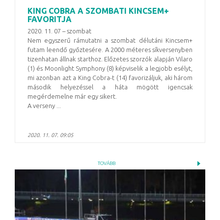
KING COBRA A SZOMBATI KINCSEM+
FAVORITJA
2020. 11. 07 – szombat
Nem egyszerű rámutatni a szombat délutáni Kincsem+
futam leendő győztesére. A 2000 méteres síkversenyben
tizenhatan állnak starthoz. Előzetes szorzók alapján Vilaro
(1) és Moonlight Symphony (8) képviselik a legjobb esélyt,
mi azonban azt a King Cobra-t (14) favorizáljuk, aki három
második helyezéssel a háta mögött igencsak
megérdemelne már egy sikert.
A verseny ...
2020. 11. 07. 09:05
TOVÁBB