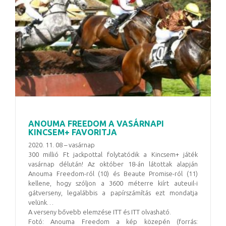
ANOUMA FREEDOM A VASÁRNAPI
KINCSEM+ FAVORITJA
2020. 11. 08 – vasárnap
300 millió Ft jackpottal folytatódik a Kincsem+ játék
vasárnap délután! Az október 18-án látottak alapján
Anouma Freedom-ról (10) és Beaute Promise-ról (11)
kellene, hogy szóljon a 3600 méterre kiírt auteuil-i
gátverseny, legalábbis a papírszámítás ezt mondatja
velünk…
A verseny bővebb elemzése ITT és ITT olvasható.
Fotó: Anouma Freedom a kép közepén (forrás: