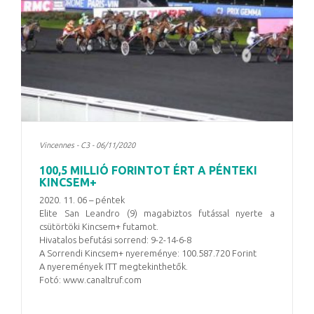
Vincennes - C3 - 06/11/2020
100,5 MILLIÓ FORINTOT ÉRT A PÉNTEKI
KINCSEM+
2020. 11. 06 – péntek
Elite San Leandro (9) magabiztos futással nyerte a
csütörtöki Kincsem+ futamot.
Hivatalos befutási sorrend: 9-2-14-6-8
A Sorrendi Kincsem+ nyereménye: 100.587.720 Forint
A nyeremények ITT megtekinthetők.
Fotó: www.canaltruf.com