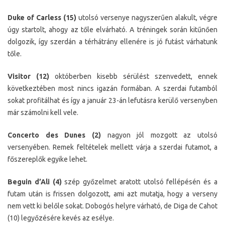
Duke of Carless (15)
utolsó versenye nagyszerűen alakult, végre
úgy startolt, ahogy az tőle elvárható. A tréningek során kitűnően
dolgozik, így szerdán a térhátrány ellenére is jó futást várhatunk
tőle.
Visitor (12)
októberben kisebb sérülést szenvedett, ennek
következtében most nincs igazán formában. A szerdai futamból
sokat profitálhat és így a január 23-án lefutásra kerülő versenyben
már számolni kell vele.
Concerto des Dunes (2)
nagyon jól mozgott az utolsó
versenyében. Remek feltételek mellett várja a szerdai futamot, a
főszereplők egyike lehet.
Beguin d’Ali (4)
szép győzelmet aratott utolsó fellépésén és a
futam után is frissen dolgozott, ami azt mutatja, hogy a verseny
nem vett ki belőle sokat. Dobogós helyre várható, de Diga de Cahot
(10) legyőzésére kevés az esélye.