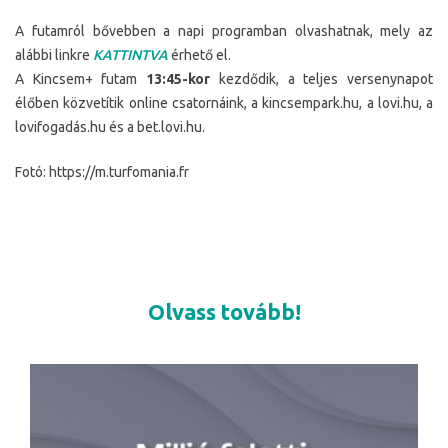
A futamról bővebben a napi programban olvashatnak, mely az
alábbi linkre
KATTINTVA
érhető el.
A Kincsem+ futam
13:45-kor
kezdődik, a teljes versenynapot
élőben közvetítik online csatornáink, a kincsempark.hu, a lovi.hu, a
lovifogadás.hu és a bet.lovi.hu.
Fotó: https://m.turfomania.fr
Olvass tovább!