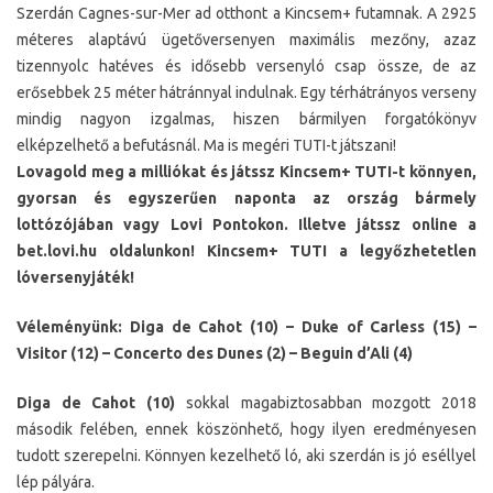
Szerdán Cagnes-sur-Mer ad otthont a Kincsem+ futamnak. A 2925
méteres alaptávú ügetőversenyen maximális mezőny, azaz
tizennyolc hatéves és idősebb versenyló csap össze, de az
erősebbek 25 méter hátránnyal indulnak. Egy térhátrányos verseny
mindig nagyon izgalmas, hiszen bármilyen forgatókönyv
elképzelhető a befutásnál. Ma is megéri TUTI-t játszani!
Lovagold meg a milliókat és játssz Kincsem+ TUTI-t könnyen,
gyorsan és egyszerűen naponta az ország bármely
lottózójában vagy Lovi Pontokon. Illetve játssz online a
bet.lovi.hu oldalunkon! Kincsem+ TUTI a legyőzhetetlen
lóversenyjáték!
Véleményünk: Diga de Cahot (10) – Duke of Carless (15) –
Visitor (12) – Concerto des Dunes (2) – Beguin d’Ali (4)
Diga de Cahot (10)
sokkal magabiztosabban mozgott 2018
második felében, ennek köszönhető, hogy ilyen eredményesen
tudott szerepelni. Könnyen kezelhető ló, aki szerdán is jó eséllyel
lép pályára.