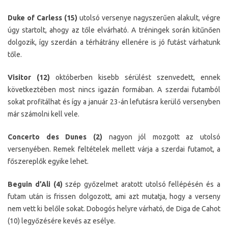
Duke of Carless (15)
utolsó versenye nagyszerűen alakult, végre
úgy startolt, ahogy az tőle elvárható. A tréningek során kitűnően
dolgozik, így szerdán a térhátrány ellenére is jó futást várhatunk
tőle.
Visitor (12)
októberben kisebb sérülést szenvedett, ennek
következtében most nincs igazán formában. A szerdai futamból
sokat profitálhat és így a január 23-án lefutásra kerülő versenyben
már számolni kell vele.
Concerto des Dunes (2)
nagyon jól mozgott az utolsó
versenyében. Remek feltételek mellett várja a szerdai futamot, a
főszereplők egyike lehet.
Beguin d’Ali (4)
szép győzelmet aratott utolsó fellépésén és a
futam után is frissen dolgozott, ami azt mutatja, hogy a verseny
nem vett ki belőle sokat. Dobogós helyre várható, de Diga de Cahot
(10) legyőzésére kevés az esélye.