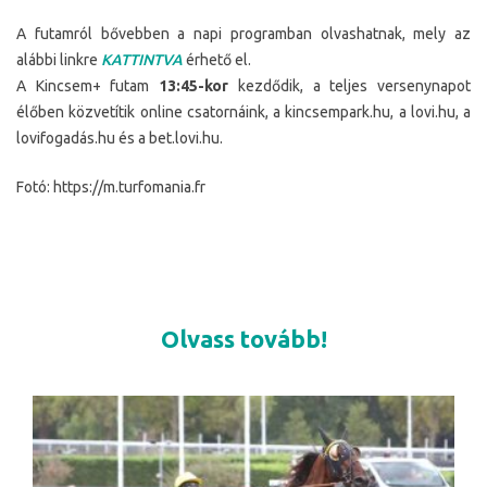
A futamról bővebben a napi programban olvashatnak, mely az
alábbi linkre
KATTINTVA
érhető el.
A Kincsem+ futam
13:45-kor
kezdődik, a teljes versenynapot
élőben közvetítik online csatornáink, a kincsempark.hu, a lovi.hu, a
lovifogadás.hu és a bet.lovi.hu.
Fotó: https://m.turfomania.fr
Olvass tovább!