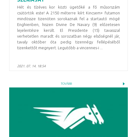
Hét és tízéves kor közti ügetőké a fő műsorszám
csütörtök este! A 2150 méterre kiírt Kincsem+ futamon
mindössze tizenöten sorokaznak fel a startautó mögé
Enghienben, hiszen Divine De Navary (9) előzetesen
lejelentésre került. El Presidente (15) tavasszal
verhetetlen maradt és sorozatban négy elsőségnél jár,
tavaly október óta pedig tizennégy fellépéséből
tizenkettőt megnyert. Legutóbb a vincennes-i ...
2021. 07. 14. 18:54
TOVÁBB