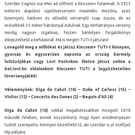
Szerdán Cagnes-sur-Mer ad otthont a Kincsem+ futamnak. A 2925
méteres alaptávú ügetőversenyen maximális mezőny, azaz
tizennyolc hatéves és idősebb versenyló csap össze, de az
erősebbek 25 méter hátránnyal indulnak. Egy térhátrányos verseny
mindig nagyon izgalmas, hiszen bármilyen forgatókönyv
elképzelhető a befutásnál. Ma is megéri TUTI-t játszani!
Lovagold meg a milliókat és játssz Kincsem+ TUTI-t könnyen,
gyorsan és egyszerűen naponta az ország bármely
lottózójában vagy Lovi Pontokon. Illetve játssz online a
bet.lovi.hu oldalunkon! Kincsem+ TUTI a legyőzhetetlen
lóversenyjáték!
Véleményünk: Diga de Cahot (10) – Duke of Carless (15) –
Visitor (12) – Concerto des Dunes (2) – Beguin d’Ali (4)
Diga de Cahot (10)
sokkal magabiztosabban mozgott 2018
második felében, ennek köszönhető, hogy ilyen eredményesen
tudott szerepelni. Könnyen kezelhető ló, aki szerdán is jó eséllyel
lép pályára.