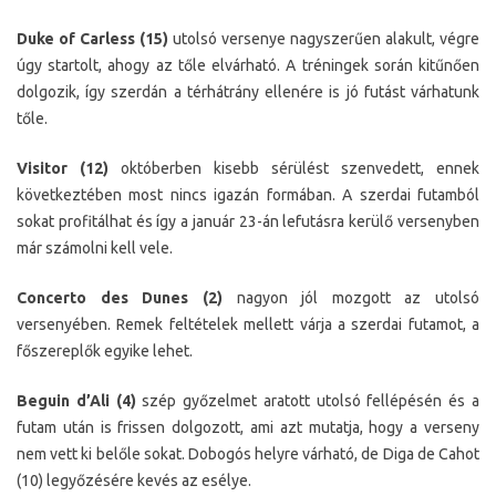
Duke of Carless (15)
utolsó versenye nagyszerűen alakult, végre
úgy startolt, ahogy az tőle elvárható. A tréningek során kitűnően
dolgozik, így szerdán a térhátrány ellenére is jó futást várhatunk
tőle.
Visitor (12)
októberben kisebb sérülést szenvedett, ennek
következtében most nincs igazán formában. A szerdai futamból
sokat profitálhat és így a január 23-án lefutásra kerülő versenyben
már számolni kell vele.
Concerto des Dunes (2)
nagyon jól mozgott az utolsó
versenyében. Remek feltételek mellett várja a szerdai futamot, a
főszereplők egyike lehet.
Beguin d’Ali (4)
szép győzelmet aratott utolsó fellépésén és a
futam után is frissen dolgozott, ami azt mutatja, hogy a verseny
nem vett ki belőle sokat. Dobogós helyre várható, de Diga de Cahot
(10) legyőzésére kevés az esélye.