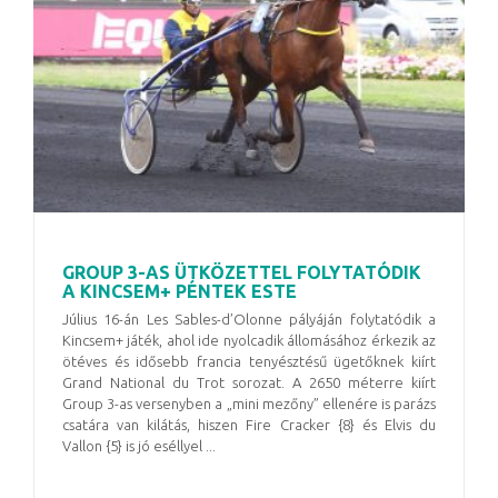
GROUP 3-AS ÜTKÖZETTEL FOLYTATÓDIK
A KINCSEM+ PÉNTEK ESTE
Július 16-án Les Sables-d’Olonne pályáján folytatódik a
Kincsem+ játék, ahol ide nyolcadik állomásához érkezik az
ötéves és idősebb francia tenyésztésű ügetőknek kiírt
Grand National du Trot sorozat. A 2650 méterre kiírt
Group 3-as versenyben a „mini mezőny” ellenére is parázs
csatára van kilátás, hiszen Fire Cracker {8} és Elvis du
Vallon {5} is jó eséllyel ...