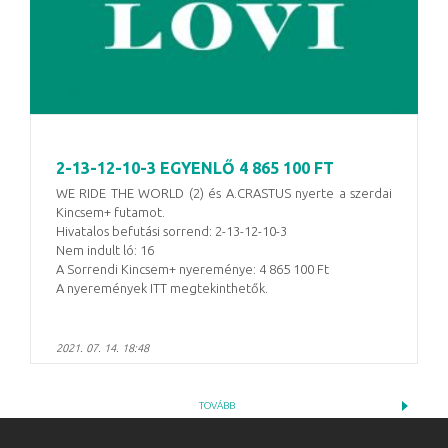
2-13-12-10-3 EGYENLŐ 4 865 100 FT
WE RIDE THE WORLD (2) és A.CRASTUS nyerte a szerdai
Kincsem+ futamot.
Hivatalos befutási sorrend: 2-13-12-10-3
Nem indult ló: 16
A Sorrendi Kincsem+ nyereménye: 4 865 100 Ft
A nyeremények ITT megtekinthetők.
2021. 07. 14. 18:48
TOVÁBB