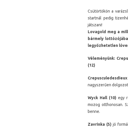
Csütörtökön a varázsl
startnál pedig tizenh
játszani!
Lovagold meg a mill
bármely lottózójában
legyőzhetetlen lóve
Véleményünk: Crepusc
(12)
Crepusculedesdieux 
nagyszerűen dolgozott.
Wyck Hall (10)
egy r
mozog otthonosan. Sz
benne.
Zavrinka (5)
jó formá