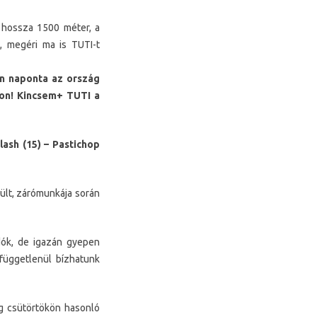
y hossza 1500 méter, a
z, megéri ma is TUTI-t
en naponta az ország
nkon! Kincsem+ TUTI a
lash (15) – Pastichop
rült, zárómunkája során
dók, de igazán gyepen
függetlenül bízhatunk
g csütörtökön hasonló