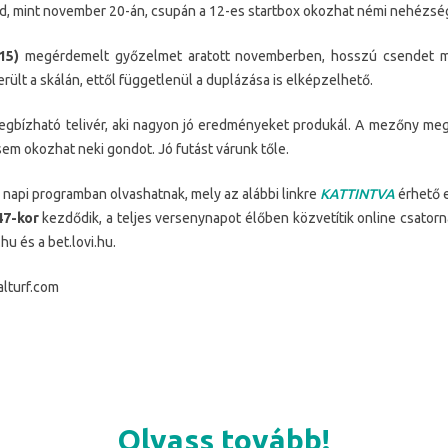
ajd, mint november 20-án, csupán a 12-es startbox okozhat némi nehézsé
15)
megérdemelt győzelmet aratott novemberben, hosszú csendet me
rült a skálán, ettől függetlenül a duplázása is elképzelhető.
gbízható telivér, aki nagyon jó eredményeket produkál. A mezőny meg
 sem okozhat neki gondot. Jó futást várunk tőle.
napi programban olvashatnak, mely az alábbi linkre
KATTINTVA
érhető e
47-kor
kezdődik, a teljes versenynapot élőben közvetítik online csatorn
.hu és a bet.lovi.hu.
alturf.com
Olvass tovább!