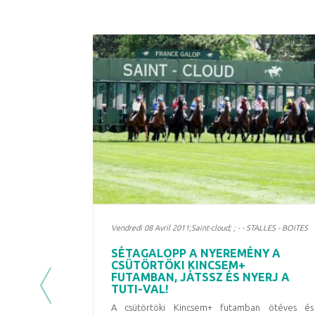
Vendredi 08 Avril 2011;Saint-cloud; ; - - STALLES - BOITES
SÉTAGALOPP A NYEREMÉNY A
CSÜTÖRTÖKI KINCSEM+
FUTAMBAN, JÁTSSZ ÉS NYERJ A
TUTI-VAL!
Previous
A csütörtöki Kincsem+ futamban ötéves és