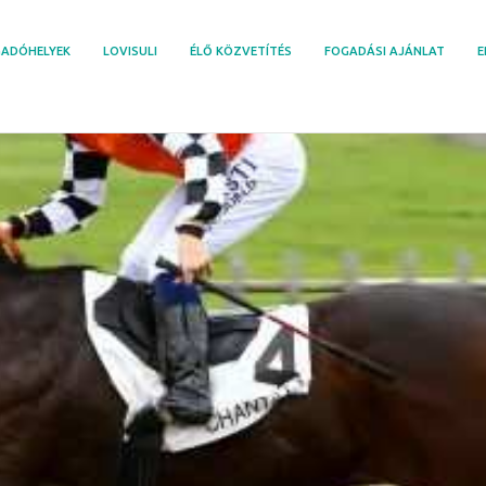
ADÓHELYEK
LOVISULI
ÉLŐ KÖZVETÍTÉS
FOGADÁSI AJÁNLAT
E