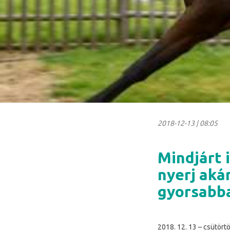
2018-12-13
|
08:05
Mindjárt i
nyerj akár
gyorsabba
2018. 12. 13 – csütörtö