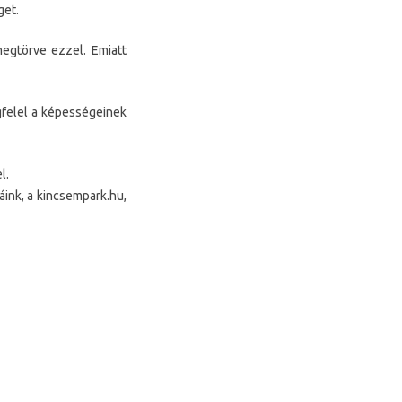
get.
gtörve ezzel. Emiatt
felel a képességeinek
l.
áink, a kincsempark.hu,