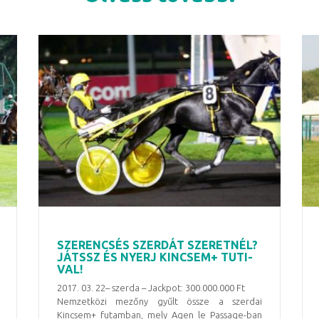
SZERENCSÉS SZERDÁT SZERETNÉL?
JÁTSSZ ÉS NYERJ KINCSEM+ TUTI-
VAL!
2017. 03. 22– szerda – Jackpot: 300.000.000 Ft
Nemzetközi mezőny gyűlt össze a szerdai
Kincsem+ futamban, mely Agen le Passage-ban