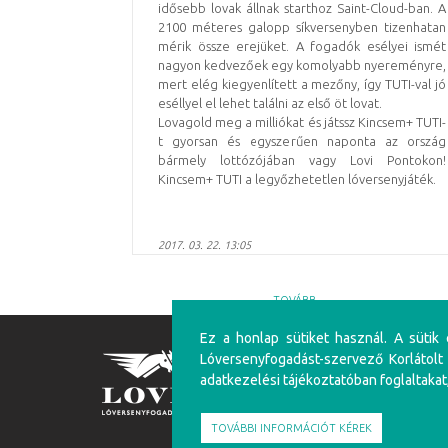
idősebb lovak állnak starthoz Saint-Cloud-ban. A
2100 méteres galopp síkversenyben tizenhatan
mérik össze erejüket. A fogadók esélyei ismét
nagyon kedvezőek egy komolyabb nyereményre,
mert elég kiegyenlített a mezőny, így TUTI-val jó
eséllyel el lehet találni az első öt lovat.
Lovagold meg a milliókat és játssz Kincsem+ TUTI-
t gyorsan és egyszerűen naponta az ország
bármely lottózójában vagy Lovi Pontokon!
Kincsem+ TUTI a legyőzhetetlen lóversenyjáték.
2017. 03. 22. 13:05
TOVÁBB
Ez a honlap sütiket használ. A sütik
Lóversenyfogadást-szervező Korlátolt
FIGYELEM!
adatkezelési tájékoztatóban foglaltakat
A túlzásba vitt szerencsejáték ártalmas, mentálhig
felüliek vehetnek részt!
TOVÁBBI INFORMÁCIÓT KÉREK
Írj nekünk!
Játékosvédelem
Részvéte