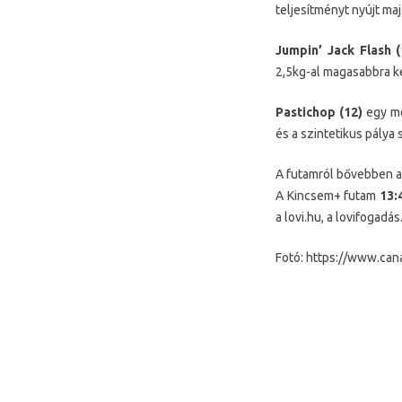
teljesítményt nyújt m
Jumpin’ Jack Flash (
2,5kg-al magasabbra ke
Pastichop (12)
egy me
és a szintetikus pálya
A futamról bővebben a 
A Kincsem+ futam
13:
a lovi.hu, a lovifogadás
Fotó: https://www.can