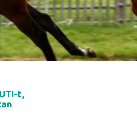
UTI-t,
tan