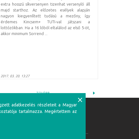
extra hosszú síkversenyen tizenhat versenyló áll
majd starthoz. Az előzetes esélyek alapján
nagyon kiegyenlített tudású a mezőny, így
érdemes Kincsem+ TUTI-val játszani a
lottózókban. Ha a 16 lóból eltalálod az első 5-öt,
akkor minimum Sorrend ...
2017. 03. 20. 13:27
TOVÁBB
⨯
gzett adatkezelés részleteit a Magyar
koztatója tartalmazza. Megértettem az
Partnerünk:
zerencsejátékban csak 18 éven