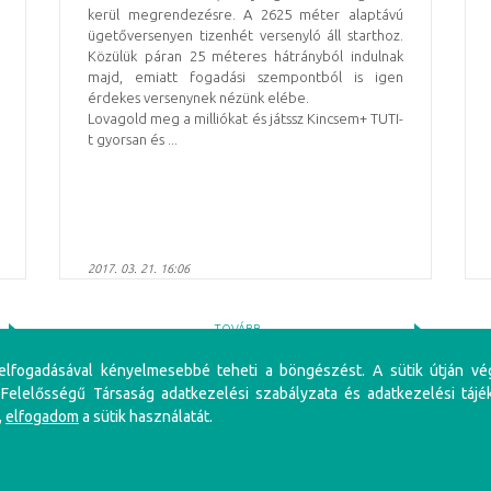
kerül megrendezésre. A 2625 méter alaptávú
ügetőversenyen tizenhét versenyló áll starthoz.
Közülük páran 25 méteres hátrányból indulnak
majd, emiatt fogadási szempontból is igen
érdekes versenynek nézünk elébe.
Lovagold meg a milliókat és játssz Kincsem+ TUTI-
t gyorsan és ...
2017. 03. 21. 16:06
TOVÁBB
 elfogadásával kényelmesebbé teheti a böngészést. A sütik útján vé
 Felelősségű Társaság adatkezelési szabályzata és adatkezelési tájé
,
elfogadom
a sütik használatát.
iénés problémákat, illetve függőséget okozhat! Éljen az önkorlátozás, önkizárás lehetőségével! S
li szabályzat
Adatkezelési Szabályzat
Impresszum