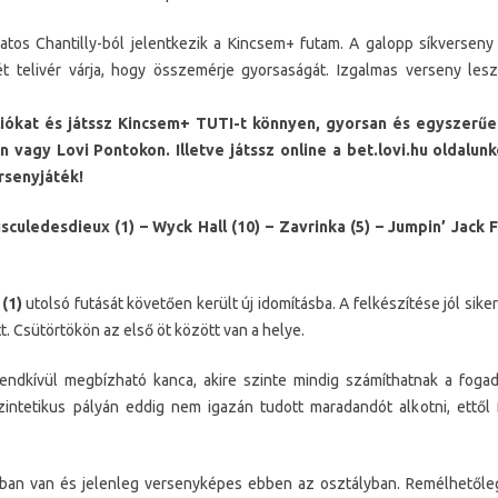
atos Chantilly-ból jelentkezik a Kincsem+ futam. A galopp síkversen
ét telivér várja, hogy összemérje gyorsaságát. Izgalmas verseny les
iókat és játssz Kincsem+ TUTI-t könnyen, gyorsan és egyszerű
 vagy Lovi Pontokon. Illetve játssz online a bet.lovi.hu oldalu
rsenyjáték!
uledesdieux (1) – Wyck Hall (10) – Zavrinka (5) – Jumpin’ Jack F
(1)
utolsó futását követően került új idomításba. A felkészítése jól sike
 Csütörtökön az első öt között van a helye.
endkívül megbízható kanca, akire szinte mindig számíthatnak a foga
intetikus pályán eddig nem igazán tudott maradandót alkotni, ettől 
ban van és jelenleg versenyképes ebben az osztályban. Remélhetőle