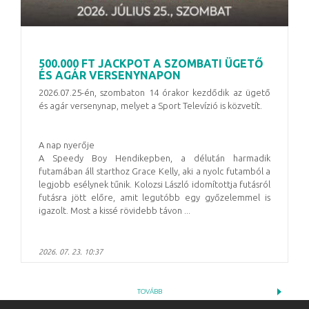
500.000 FT JACKPOT A SZOMBATI ÜGETŐ
ÉS AGÁR VERSENYNAPON
2026.07.25-én, szombaton 14 órakor kezdődik az ügető
és agár versenynap, melyet a Sport Televízió is közvetít.
A nap nyerője
A Speedy Boy Hendikepben, a délután harmadik
futamában áll starthoz Grace Kelly, aki a nyolc futamból a
legjobb esélynek tűnik. Kolozsi László idomítottja futásról
futásra jött előre, amit legutóbb egy győzelemmel is
igazolt. Most a kissé rövidebb távon ...
2026. 07. 23. 10:37
TOVÁBB