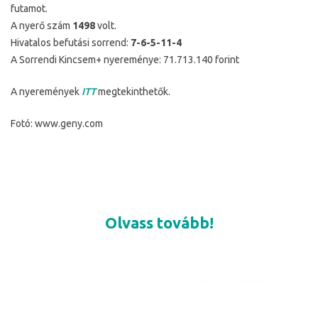
futamot.
A nyerő szám
1498
volt.
Hivatalos befutási sorrend:
7-6-5-11-4
A Sorrendi Kincsem+ nyereménye: 71.713.140 forint
A nyeremények
ITT
megtekinthetők.
Fotó: www.geny.com
Olvass tovább!