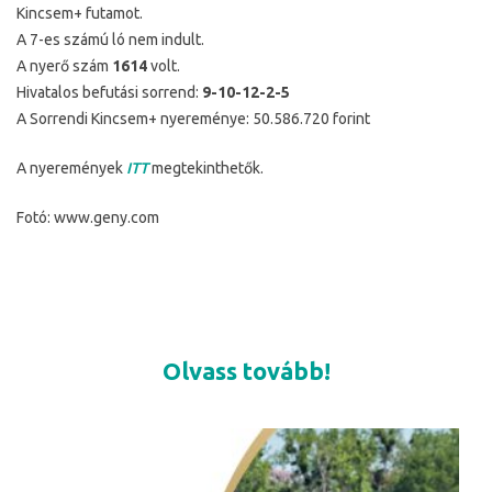
Kincsem+ futamot.
A 7-es számú ló nem indult.
A nyerő szám
1614
volt.
Hivatalos befutási sorrend:
9-10-12-2-5
A Sorrendi Kincsem+ nyereménye: 50.586.720 forint
A nyeremények
ITT
megtekinthetők.
Fotó: www.geny.com
Olvass tovább!