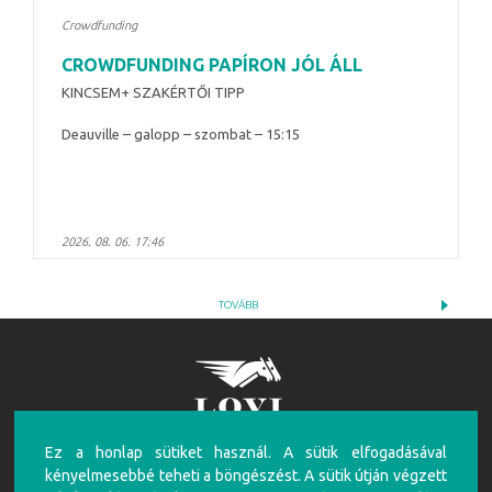
Crowdfunding
CROWDFUNDING PAPÍRON JÓL ÁLL
KINCSEM+ SZAKÉRTŐI TIPP
Deauville – galopp – szombat – 15:15
2026. 08. 06. 17:46
TOVÁBB
Ez a honlap sütiket használ. A sütik elfogadásával
FIGYELEM!
kényelmesebbé teheti a böngészést. A sütik útján végzett
A túlzásba vitt szerencsejáték ártalmas, mentálhigiénés problémákat, illetve függőséget