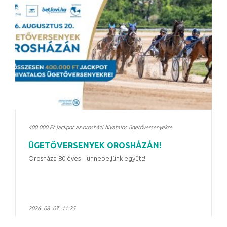
400.000 Ft jackpot az orosházi hivatalos ügetőversenyekre
ÜGETŐVERSENYEK OROSHÁZÁN!
Orosháza 80 éves – ünnepeljünk együtt!
2026. 08. 07. 11:25