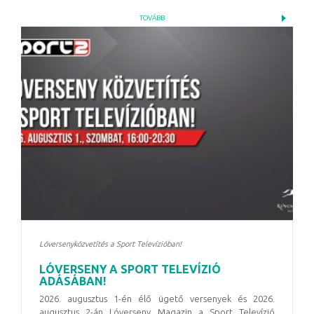
TOVÁBB
Lóversenyközvetítés a Sport Televízióban!
LÓVERSENY A SPORT TELEVÍZIÓ
ADÁSÁBAN!
2026. augusztus 1-én élő ügető versenyek és 2026.
augusztus 2-án Lóverseny Magazin a Sport Televízió