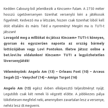
Kedden Cabourg-ból jelentkezik a Kincsem+ futam. A 2750 méter
hosszú ügetőversenyen tizenhat versenyló kéri a játékosok
figyelmét. Kedvező ma a létszám, hiszen csak tizenhat lóból kell
ötöt eltalálni és máris Tiéd a nyeremény! Megéri ma is TUTI-t
játszani!
Lovagold meg a milliókat és játssz Kincsem+ TUTI-t könnyen,
gyorsan és egyszerűen naponta az ország bármely
lottózójában vagy Lovi Pontokon. Illetve játssz online a
bet.lovi.hu oldalunkon! Kincsem+ TUTI a legyőzhetetlen
lóversenyjáték!
Véleményünk: Angelo Am (13) – Orleans Font (10) – Arceus
Segah (2) – Vanychof (14) – Amigo Turgot (16)
Angelo Am (13)
egész évben elképesztő teljesítményt nyújt.
Legutóbb csak két remek ló végzett előtte. A jobbkezes pálya
tökéletesen megfelel neki, amennyiben zavartalan lesz a versenye,
nehéz lesz őt megverni.