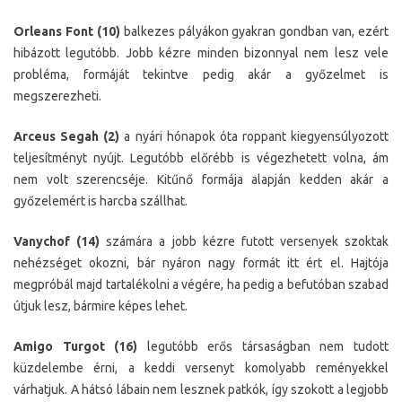
Orleans Font (10)
balkezes pályákon gyakran gondban van, ezért
hibázott legutóbb. Jobb kézre minden bizonnyal nem lesz vele
probléma, formáját tekintve pedig akár a győzelmet is
megszerezheti.
Arceus Segah (2)
a nyári hónapok óta roppant kiegyensúlyozott
teljesítményt nyújt. Legutóbb előrébb is végezhetett volna, ám
nem volt szerencséje. Kitűnő formája alapján kedden akár a
győzelemért is harcba szállhat.
Vanychof (14)
számára a jobb kézre futott versenyek szoktak
nehézséget okozni, bár nyáron nagy formát itt ért el. Hajtója
megpróbál majd tartalékolni a végére, ha pedig a befutóban szabad
útjuk lesz, bármire képes lehet.
Amigo Turgot (16)
legutóbb erős társaságban nem tudott
küzdelembe érni, a keddi versenyt komolyabb reményekkel
várhatjuk. A hátsó lábain nem lesznek patkók, így szokott a legjobb