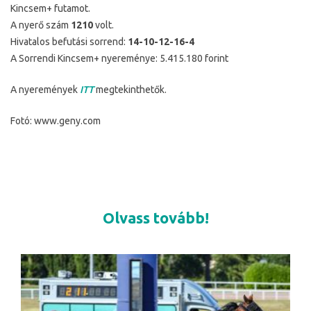
Kincsem+ futamot.
A nyerő szám
1210
volt.
Hivatalos befutási sorrend:
14-10-12-16-4
A Sorrendi Kincsem+ nyereménye: 5.415.180 forint
A nyeremények
ITT
megtekinthetők.
Fotó: www.geny.com
Olvass tovább!