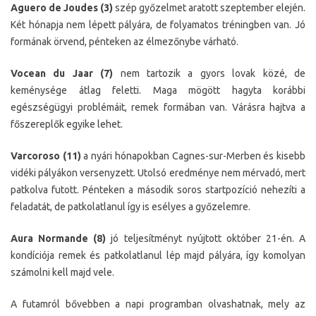
Aguero de Joudes (3)
szép győzelmet aratott szeptember elején.
Két hónapja nem lépett pályára, de folyamatos tréningben van. Jó
formának örvend, pénteken az élmezőnybe várható.
Vocean du Jaar (7)
nem tartozik a gyors lovak közé, de
keménysége átlag feletti. Maga mögött hagyta korábbi
egészségügyi problémáit, remek formában van. Várásra hajtva a
főszereplők egyike lehet.
Varcoroso (11)
a nyári hónapokban Cagnes-sur-Merben és kisebb
vidéki pályákon versenyzett. Utolsó eredménye nem mérvadó, mert
patkolva futott. Pénteken a második soros startpozíció nehezíti a
feladatát, de patkolatlanul így is esélyes a győzelemre.
Aura Normande (8)
jó teljesítményt nyújtott október 21-én. A
kondíciója remek és patkolatlanul lép majd pályára, így komolyan
számolni kell majd vele.
A futamról bővebben a napi programban olvashatnak, mely az