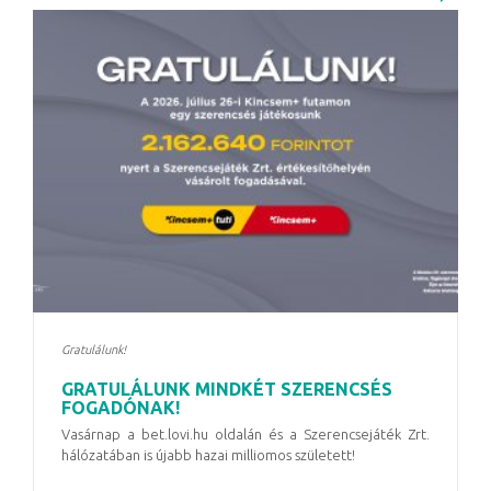
Gratulálunk!
GRATULÁLUNK MINDKÉT SZERENCSÉS
FOGADÓNAK!
Vasárnap a bet.lovi.hu oldalán és a Szerencsejáték Zrt.
hálózatában is újabb hazai milliomos született!