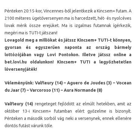
Pénteken 20:15-kor, Vincennes-ből jelentkezik a Kincsem+ futam. A
2100 méteres ügetőversenyen ma is harcedzett, hét- és nyolcéves
lovak mérik össze erejüket. Ma is izgalmas futamnak ígérkezik,
megéri ma is TUTI-t játszani!
Lovagold meg a milliókat és játssz Kincsem+ TUTI-t könnyen,
gyorsan és egyszerűen naponta az ország bármely
lottózójában vagy Lovi Pontokon. Illetve játssz online a
bet.lovi.hu oldalunkon! Kincsem+ TUTI a legyőzhetetlen
lóversenyjáték!
Véleményünk: Valfleury (14) – Aguero de Joudes (3) – Vocean
du Jaar (7) – Varcoroso (11) – Aura Normande (8)
Valfleury (14)
rengeteget fejlődött az elmúlt hetekben, amit az
október 13-i Kincsem+ futamban elért győzelme is bizonyít.
Pénteken a második sorból vág neki a versenynek, ennek ellenére
döntős futást várunk tőle.