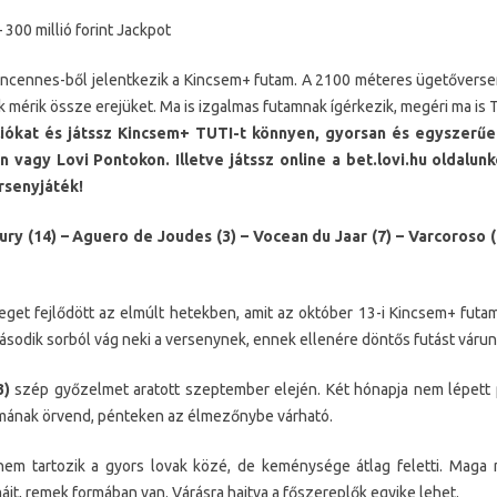
 300 millió forint Jackpot
incennes-ből jelentkezik a Kincsem+ futam. A 2100 méteres ügetőverse
k mérik össze erejüket. Ma is izgalmas futamnak ígérkezik, megéri ma is T
iókat és játssz Kincsem+ TUTI-t könnyen, gyorsan és egyszerű
 vagy Lovi Pontokon. Illetve játssz online a bet.lovi.hu oldalu
rsenyjáték!
ry (14) – Aguero de Joudes (3) – Vocean du Jaar (7) – Varcoroso
get fejlődött az elmúlt hetekben, amit az október 13-i Kincsem+ futa
ásodik sorból vág neki a versenynek, ennek ellenére döntős futást várun
3)
szép győzelmet aratott szeptember elején. Két hónapja nem lépett 
rmának örvend, pénteken az élmezőnybe várható.
em tartozik a gyors lovak közé, de keménysége átlag feletti. Maga 
t, remek formában van. Várásra hajtva a főszereplők egyike lehet.