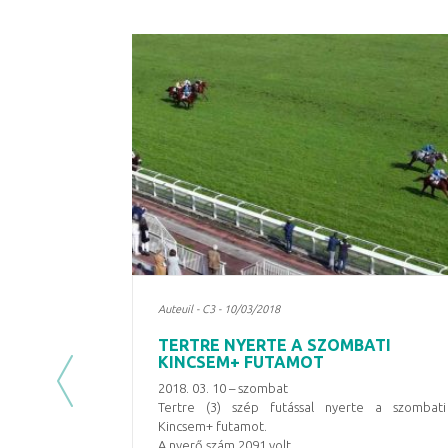
Auteuil - C3 - 10/03/2018
TERTRE NYERTE A SZOMBATI
KINCSEM+ FUTAMOT
2018. 03. 10 – szombat
Previous
Tertre (3) szép futással nyerte a szombati
Kincsem+ futamot.
A nyerő szám 2091 volt.