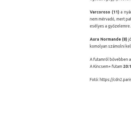
Varcoroso (11)
a nyá
nem mérvadó, mert patk
esélyes a győzelemre.
Aura Normande (8)
jó
komolyan számolni kell
A futamról bővebben a 
A Kincsem+ futam
20:1
Fotó: https://cdn2.pari