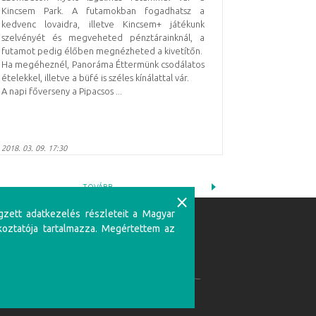
Kincsem Park. A futamokban fogadhatsz a
kedvenc lovaidra, illetve Kincsem+ játékunk
szelvényét és megveheted pénztárainknál, a
futamot pedig élőben megnézheted a kivetítőn.
Ha megéheznél, Panoráma Éttermünk csodálatos
ételekkel, illetve a büfé is széles kínálattal vár.
A napi főverseny a Pipacsos ...
2018. 03. 09. 17:30
TOVÁBB
⨯
gzett adatkezelés részleteit a Magyar
koztatója tartalmazza. Megértettem az
Partnerünk:
zerencsejátékban csak 18 éven