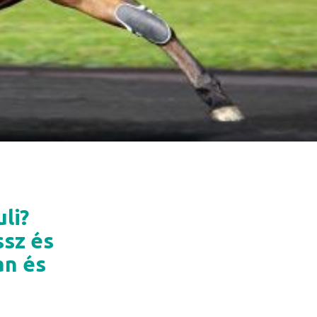
li?
ssz és
an és