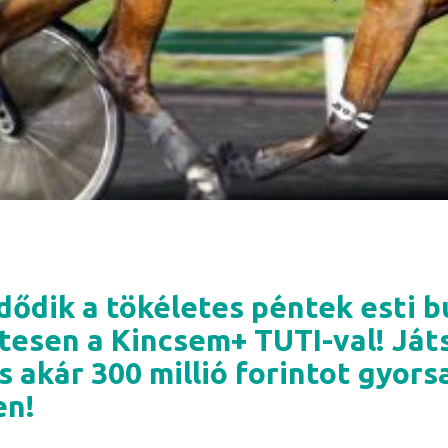
dődik a tökéletes péntek esti bu
esen a Kincsem+ TUTI-val! Ját
s akár 300 millió forintot gyors
en!