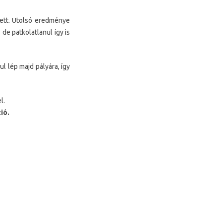
ett. Utolsó eredménye
de patkolatlanul így is
l lép majd pályára, így
l.
ió.