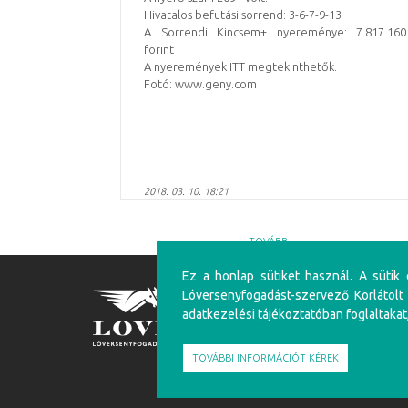
Hivatalos befutási sorrend: 3-6-7-9-13
A Sorrendi Kincsem+ nyereménye: 7.817.160
forint
A nyeremények ITT megtekinthetők.
Fotó: www.geny.com
2018. 03. 10. 18:21
TOVÁBB
Ez a honlap sütiket használ. A sütik
Lóversenyfogadást-szervező Korlátolt
FIGYELEM!
adatkezelési tájékoztatóban foglaltakat
A túlzásba vitt szerencsejáték ártalmas, mentálhig
felüliek vehetnek részt!
TOVÁBBI INFORMÁCIÓT KÉREK
Írj nekünk!
Játékosvédelem
Részvéte