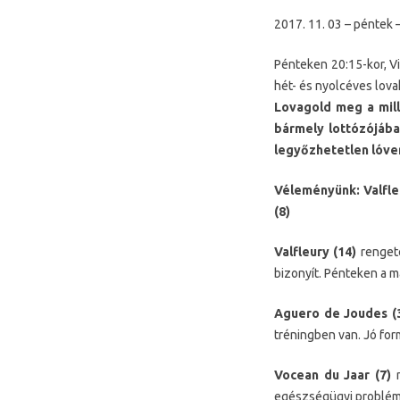
2017. 11. 03 – péntek –
Pénteken 20:15-kor, V
hét- és nyolcéves lova
Lovagold meg a mill
bármely lottózójában
legyőzhetetlen lóve
Véleményünk: Valfleu
(8)
Valfleury (14)
rengete
bizonyít. Pénteken a m
Aguero de Joudes (
tréningben van. Jó fo
Vocean du Jaar (7)
n
egészségügyi problémái