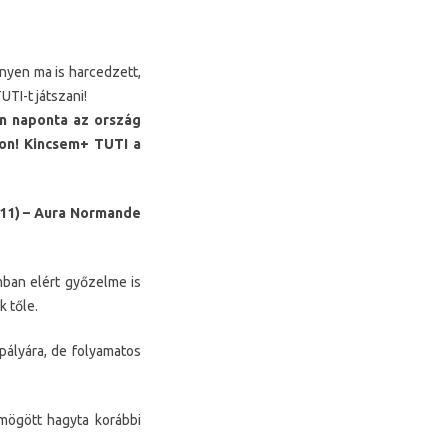
nyen ma is harcedzett,
UTI-t játszani!
en naponta az ország
nkon! Kincsem+ TUTI a
 (11) – Aura Normande
mban elért győzelme is
k tőle.
pályára, de folyamatos
mögött hagyta korábbi