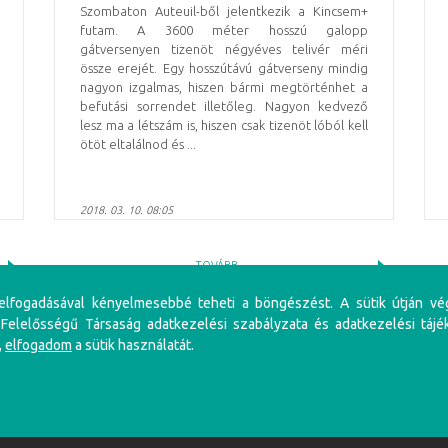
Szombaton Auteuil-ből jelentkezik a Kincsem+
futam. A 3600 méter hosszú galopp
gátversenyen tizenöt négyéves telivér méri
össze erejét. Egy hosszútávú gátverseny mindig
nagyon izgalmas, hiszen bármi megtörténhet a
befutási sorrendet illetőleg. Nagyon kedvező
lesz ma a létszám is, hiszen csak tizenöt lóból kell
ötöt eltalálnod és ...
2018. 03. 10. 08:05
TOVÁBB
 elfogadásával kényelmesebbé teheti a böngészést. A sütik útján vé
 Felelősségű Társaság adatkezelési szabályzata és adatkezelési tájé
,
elfogadom
a sütik használatát.
iénés problémákat, illetve függőséget okozhat! Éljen az önkorlátozás, önkizárás lehetőségével! S
li szabályzat
Adatkezelési Szabályzat
Impresszum