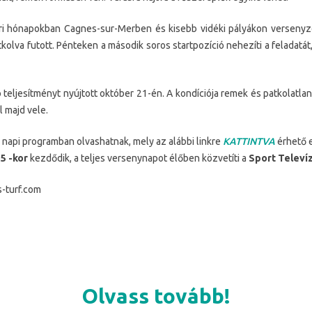
ri hónapokban Cagnes-sur-Merben és kisebb vidéki pályákon versenyz
olva futott. Pénteken a második soros startpozíció nehezíti a feladatát, 
 teljesítményt nyújtott október 21-én. A kondíciója remek és patkolatlanu
 majd vele.
napi programban olvashatnak, mely az alábbi linkre
KATTINTVA
érhető e
5 -kor
kezdődik, a teljes versenynapot élőben közvetíti a
Sport Televíz
s-turf.com
Olvass tovább!