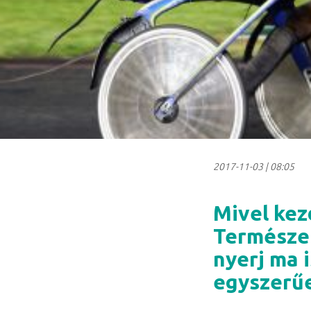
2017-11-03
|
08:05
Mivel kez
Természet
nyerj ma i
egyszerű