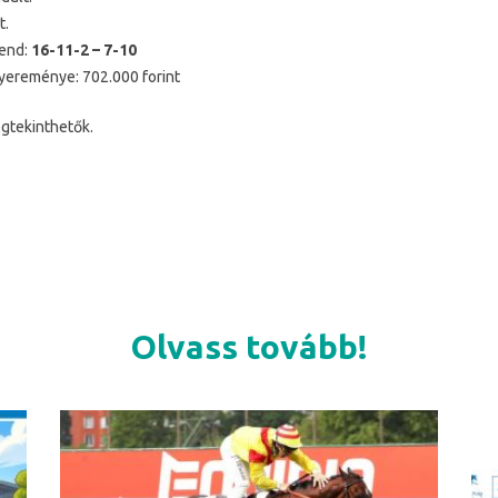
t.
rend:
16-11-2 – 7-10
yereménye: 702.000 forint
tekinthetők.
Olvass tovább!