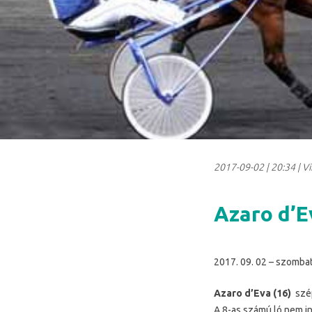
2017-09-02
|
20:34
| V
Azaro d’E
2017. 09. 02 – szomba
Azaro d’Eva (16)
szé
A 8-as számú ló nem in