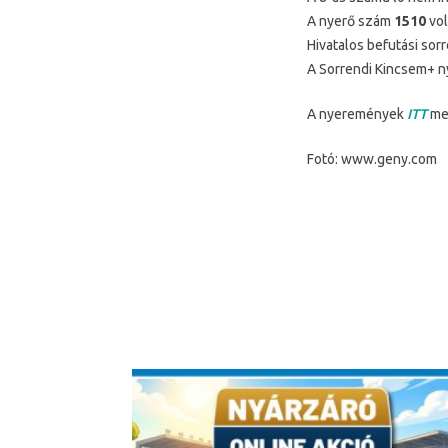
A nyerő szám
1510
vol
Hivatalos befutási sor
A Sorrendi Kincsem+ n
A nyeremények
ITT
meg
Fotó: www.geny.com