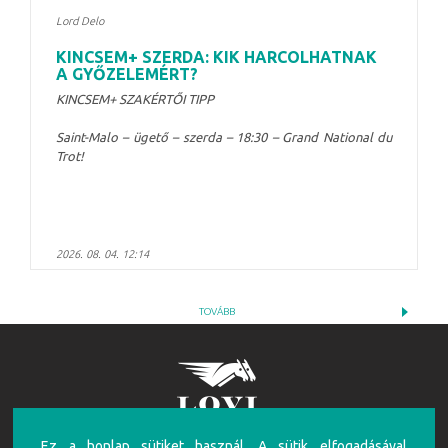
Lord Delo
KINCSEM+ SZERDA: KIK HARCOLHATNAK
A GYŐZELEMÉRT?
KINCSEM+ SZAKÉRTŐI TIPP
Saint-Malo – ügető – szerda – 18:30 – Grand National du
Trot!
2026. 08. 04. 12:14
TOVÁBB
Ez a honlap sütiket használ. A sütik elfogadásával