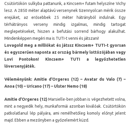
Csütörtökön sulkyba pattanunk, a Kincsem+ futam helyszíne Vichy
lesz. A 2850 méter alaptávú versenynek tizennyolcan mérik össze
erejüket, az erősebbek 25 méter hátrányból indulnak. Egy
térhátrányos verseny mindig izgalmas, mindig tartogat
meglepetéseket, hiszen a befutási sorrend bárhogy alakulhat.
Mindenképpen megéri ma is TUTI-t venni és játszani!
Lovagold meg a milliókat és játssz Kincsem+ TUTI-t gyorsan
és egyszerűen naponta az ország bármely lottózójában vagy
Lovi Pontokon! Kincsem+ TUTI a legyőzhetetlen
lóversenyjáték.
Véleményünk: Amitie d’Orgeres (12) – Avatar du Valo (7) –
Anoa (10) – Uricano (17) – Ulster Nemo (18)
Amitie d’Orgeres (12)
Marsielle-ben jobban is végezhetett volna,
mint a negyedik hely, munkaformái azonban kiválóak. Csütörtökön
patkolatlanul lép pályára, ami remélhetőleg komoly előnyt jelent
majd. Ebben a mezőnyben a győzelemért küzd.