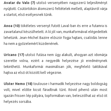
Avatar du Valo (7)
utolsó versenyében nagyszerű teljesítményt
nyújtott. Csütörtökön álomszerű feltételek mellett, alaptávról várja
a startot, első esélyesnek tűnik.
Anoa (10)
tökéletes versenyt futott Laval-ban és erre a futamra is
zavartalanul készülhetett. A ló jól van, munkaformáival elégedettek
lehetünk. Jean-Michel Bazire először fogja hajtani, csalódás lenne
ha nem a győzelemért küzdenének.
Uricano (17)
utolsó futása nem úgy alakult, ahogyan azt idomárja
szerette volna, ezért a negyedik helyezése jó eredménynek
tekinthető. Munkaformái maximálisan jók, megfelelő taktikával
hajtva az első öt között kell végeznie.
Ulster Nemo (18)
toulouse-i harmadik helyezése nagy boldogság
volt, mivel előtte kicsit fáradtnak tűnt. Rövid pihenő után most
igazán frissen lép pályára, topformában van, beleszólhat az első öt
helyezés sorsába.