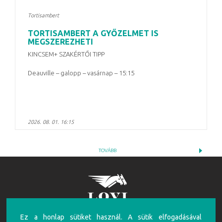
Tortisambert
TORTISAMBERT A GYŐZELMET IS
MEGSZEREZHETI
KINCSEM+ SZAKÉRTŐI TIPP
Deauville – galopp – vasárnap – 15:15
2026. 08. 01. 16:15
TOVÁBB
Ez a honlap sütiket használ. A sütik elfogadásával
FIGYELEM!