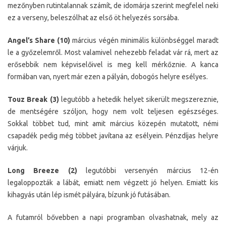
mezőnyben rutintalannak számít, de idomárja szerint megfelel neki
ez a verseny, beleszólhat az első öt helyezés sorsába.
Angel’s Share (10)
március végén minimális különbséggel maradt
le a győzelemről. Most valamivel nehezebb feladat vár rá, mert az
erősebbik nem képviselőivel is meg kell mérkőznie. A kanca
formában van, nyert már ezen a pályán, dobogós helyre esélyes.
Touz Break (3)
legutóbb a hetedik helyet sikerült megszereznie,
de mentségére szóljon, hogy nem volt teljesen egészséges.
Sokkal többet tud, mint amit március közepén mutatott, némi
csapadék pedig még többet javítana az esélyein. Pénzdíjas helyre
várjuk.
Long Breeze (2)
legutóbbi versenyén március 12-én
legaloppozták a lábát, emiatt nem végzett jó helyen. Emiatt kis
kihagyás után lép ismét pályára, bízunk jó futásában.
A futamról bővebben a napi programban olvashatnak, mely az