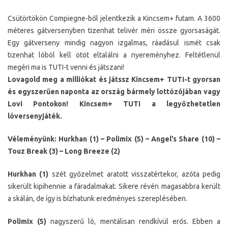
Csütörtökön Compiegne-ből jelentkezik a Kincsem+ futam. A 3600
méteres gátversenyben tizenhat telivér méri össze gyorsaságát.
Egy gátverseny mindig nagyon izgalmas, ráadásul ismét csak
tizenhat lóból kell ötöt eltalálni a nyereményhez. Feltétlenül
megéri ma is TUTI-t venni és játszani!
Lovagold meg a milliókat és játssz Kincsem+ TUTI-t gyorsan
és egyszerűen naponta az ország bármely lottózójában vagy
Lovi Pontokon! Kincsem+ TUTI a legyőzhetetlen
lóversenyjáték.
Véleményünk: Hurkhan (1) – Polimix (5) – Angel’s Share (10) –
Touz Break (3) – Long Breeze (2)
Hurkhan (1)
szét győzelmet aratott visszatértekor, azóta pedig
sikerült kipihennie a fáradalmakat. Sikere révén magasabbra került
a skálán, de így is bízhatunk eredményes szereplésében.
Polimix (5)
nagyszerű ló, mentálisan rendkívül erős. Ebben a