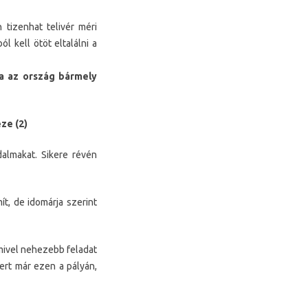
tizenhat telivér méri
l kell ötöt eltalálni a
a az ország bármely
ze (2)
dalmakat. Sikere révén
t, de idomárja szerint
mivel nehezebb feladat
ert már ezen a pályán,