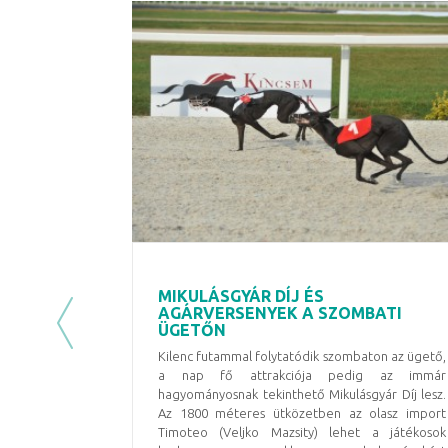
MIKULÁSGYÁR DÍJ ÉS
AGÁRVERSENYEK A SZOMBATI
ÜGETŐN
Previous
Kilenc futammal folytatódik szombaton az ügető,
a nap fő attrakciója pedig az immár
hagyományosnak tekinthető Mikulásgyár Díj lesz.
Az 1800 méteres ütközetben az olasz import
Timoteo (Veljko Mazsity) lehet a játékosok