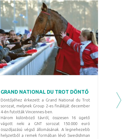
GRAND NATIONAL DU TROT DÖNTŐ
Döntőjéhez érkezett a Grand National du Trot
Next
sorozat, melynek Group 2-es fináléját december
4-én futották Vincennes-ben.
Három különböző távról, összesen 16 ügető
vágott neki a GNT sorozat 150.000 euró
összdíjazású végső állomásának. A legnehezebb
helyzetből a remek formában lévő Swedishman