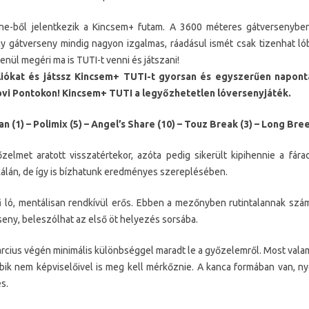
e-ből jelentkezik a Kincsem+ futam. A 3600 méteres gátversenyben 
 gátverseny mindig nagyon izgalmas, ráadásul ismét csak tizenhat lóbó
nül megéri ma is TUTI-t venni és játszani!
liókat és játssz Kincsem+ TUTI-t gyorsan és egyszerűen napont
ovi Pontokon! Kincsem+ TUTI a legyőzhetetlen lóversenyjáték.
(1) – Polimix (5) – Angel’s Share (10) – Touz Break (3) – Long Bree
elmet aratott visszatértekor, azóta pedig sikerült kipihennie a fára
kálán, de így is bízhatunk eredményes szereplésében.
ló, mentálisan rendkívül erős. Ebben a mezőnyben rutintalannak számí
seny, beleszólhat az első öt helyezés sorsába.
rcius végén minimális különbséggel maradt le a győzelemről. Most vala
bbik nem képviselőivel is meg kell mérkőznie. A kanca formában van, ny
s.