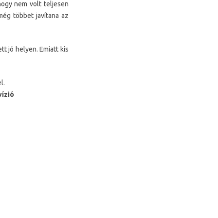
hogy nem volt teljesen
még többet javítana az
t jó helyen. Emiatt kis
l.
vízió