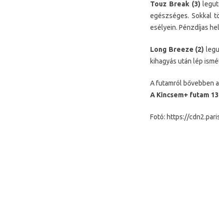
Touz Break (3)
legut
egészséges. Sokkal tö
esélyein. Pénzdíjas hel
Long Breeze (2)
legu
kihagyás után lép ismét
A futamról bővebben a 
A Kincsem+ futam 13
Fotó: https://cdn2.pari