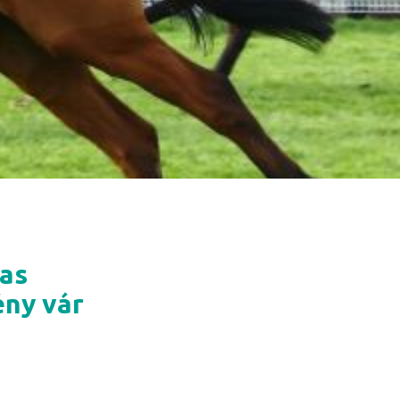
mas
ény vár