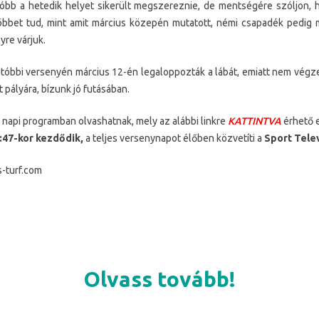
óbb a hetedik helyet sikerült megszereznie, de mentségére szóljon, 
bbet tud, mint amit március közepén mutatott, némi csapadék pedig 
yre várjuk.
tóbbi versenyén március 12-én legaloppozták a lábát, emiatt nem végzet
 pályára, bízunk jó futásában.
napi programban olvashatnak, mely az alábbi linkre
KATTINTVA
érhető e
:47-kor kezdődik,
a teljes versenynapot élőben közvetíti a
Sport Tele
s-turf.com
Olvass tovább!