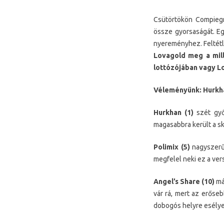
Csütörtökön Compiegn
össze gyorsaságát. Egy
nyereményhez. Feltétle
Lovagold meg a mil
lottózójában vagy L
Véleményünk: Hurkhan 
Hurkhan (1)
szét győz
magasabbra került a s
Polimix (5)
nagyszerű 
megfelel neki ez a ver
Angel’s Share (10)
má
vár rá, mert az erőse
dobogós helyre esélye