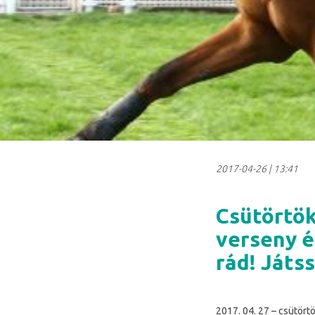
2017-04-26
|
13:41
Csütörtök
verseny é
rád! Játss
2017. 04. 27 – csütörtö