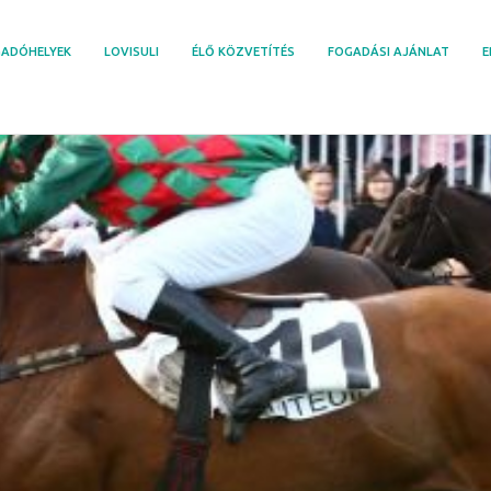
ADÓHELYEK
LOVISULI
ÉLŐ KÖZVETÍTÉS
FOGADÁSI AJÁNLAT
E