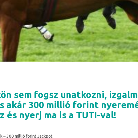
ön sem fogsz unatkozni, izgal
s akár 300 millió forint nyerem
z és nyerj ma is a TUTI-val!
k – 300 millió forint Jackpot