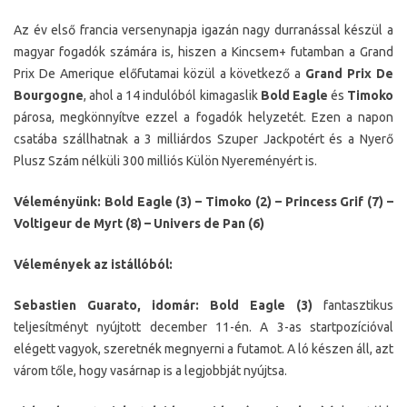
Az év első francia versenynapja igazán nagy durranással készül a
magyar fogadók számára is, hiszen a Kincsem+ futamban a Grand
Prix De Amerique előfutamai közül a következő a
Grand Prix De
Bourgogne
, ahol a 14 indulóból kimagaslik
Bold Eagle
és
Timoko
párosa, megkönnyítve ezzel a fogadók helyzetét. Ezen a napon
csatába szállhatnak a 3 milliárdos Szuper Jackpotért és a Nyerő
Plusz Szám nélküli 300 milliós Külön Nyereményért is.
Véleményünk: Bold Eagle (3) – Timoko (2) – Princess Grif (7) –
Voltigeur de Myrt (8) – Univers de Pan (6)
Vélemények az istállóból:
Sebastien Guarato, idomár: Bold Eagle (3)
fantasztikus
teljesítményt nyújtott december 11-én. A 3-as startpozícióval
elégett vagyok, szeretnék megnyerni a futamot. A ló készen áll, azt
várom tőle, hogy vasárnap is a legjobbját nyújtsa.