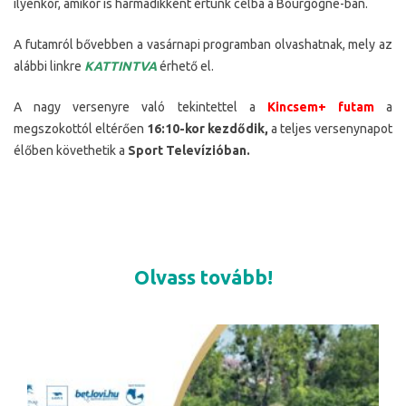
ilyenkor, amikor is harmadikként értünk célba a Bourgogne-ban.
A futamról bővebben a vasárnapi programban olvashatnak, mely az
alábbi linkre
KATTINTVA
érhető el.
A nagy versenyre való tekintettel a
Kincsem+ futam
a
megszokottól eltérően
16:10-kor kezdődik,
a teljes versenynapot
élőben követhetik a
Sport Televízióban.
Olvass tovább!