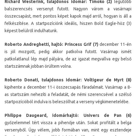
Richard Westerink, tulajdonos idomár: Timoko (2)
legutóbb
balszerencsés versenyt futott. Nagyon várom a vasárnapi
összecsapást, mert pontos képet kapok majd arról, hogyan is áll a
felkészítése. A startpozíciónk ideális, hiszen Bold Eagle-höz (3)
képest belülről indulhatunk.
Roberto Andreghetti, hajtó: Princess Grif (7)
december 11-én
is jól mozgott, pedig akkor patkolva futott. Vasárnap ismét
patkolatlanul lép majd pályára, de az igazat megvallva egy belső
startszámnak jobban örültem volna.
Roberto Donati, tulajdonos idomár: Voltigeur de Myrt (8)
kipihente a december 11-i összecsapás fáradalmait. Vasárnap a 8-
as startszám nehezíti a feladatát, de némi szerencsével a szélső
startpozícióból indulva is beleszólhat a verseny végkimenetelébe.
Philippe Daugeard, idomárhajtó: Univers de Pan (6)
győzelemmel tért vissza a pihenője után. Sokat profitált a belga
versenyből. Úgy vélem, jobb formában van, mint egy esztendeje