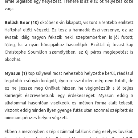
érnie legalább egy helyezést. Trénere is az első öt helyezés közé
várja.
Bullish Bear (10)
október 6-án kikapott, viszont a fentebb említett
Haftohaf előtt végzett. Ez lesz a harmadik őszi versenye, ez az
évszak idáig nagyon fekszik neki, szeptemberben is jól futott,
főleg, ha a nyári hónapjaihoz hasonlítjuk. Ezúttal új lovast kap
Christophe Soumillon személyében, az új páros meglepetést is
okozhat.
Myasun (1)
top súlyával most nehezebb helyzetbe kerül, ráadásul
legutóbb csúnyán kirúgott, ilyen rosszul idén még nem futott, de
ez ne ijessze meg Önöket, hiszen, ha végignézzük a ló teljes
karrierjét észrevehetünk egy érdekességet. Myasun eddig 5
alkalommal hasonlóan viselkedik és mélyen forma alatt teljesít,
viszont eddig minden ilyen gyenge futás után azonnal szépített és
minimum pénzes helyen végzett.
Ebben a mezőnyben szép számmal találunk még esélyes lovakat.