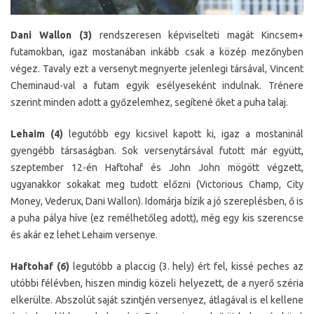
Dani Wallon (3)
rendszeresen képviselteti magát Kincsem+
futamokban, igaz mostanában inkább csak a közép mezőnyben
végez. Tavaly ezt a versenyt megnyerte jelenlegi társával, Vincent
Cheminaud-val a futam egyik esélyeseként indulnak. Trénere
szerint minden adott a győzelemhez, segítené őket a puha talaj.
Lehaim (4)
legutóbb egy kicsivel kapott ki, igaz a mostaninál
gyengébb társaságban. Sok versenytársával futott már együtt,
szeptember 12-én Haftohaf és John John mögött végzett,
ugyanakkor sokakat meg tudott előzni (Victorious Champ, City
Money, Vederux, Dani Wallon). Idomárja bízik a jó szereplésben, ő is
a puha pálya híve (ez remélhetőleg adott), még egy kis szerencse
és akár ez lehet Lehaim versenye.
Haftohaf (6)
legutóbb a placcig (3. hely) ért fel, kissé peches az
utóbbi félévben, hiszen mindig közeli helyezett, de a nyerő széria
elkerülte. Abszolút saját szintjén versenyez, átlagával is el kellene