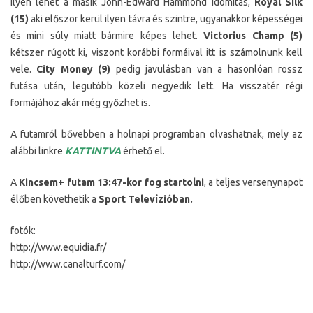
Ilyen lehet a másik John-Edward Hammond idomítás,
Royal Silk
(15)
aki először kerül ilyen távra és szintre, ugyanakkor képességei
és mini súly miatt bármire képes lehet.
Victorius Champ (5)
kétszer rúgott ki, viszont korábbi formáival itt is számolnunk kell
vele.
City Money (9)
pedig javulásban van a hasonlóan rossz
futása után, legutóbb közeli negyedik lett. Ha visszatér régi
formájához akár még győzhet is.
A futamról bővebben a holnapi programban olvashatnak, mely az
alábbi linkre
KATTINTVA
érhető el.
A
Kincsem+ futam 13:47-kor fog startolni
, a teljes versenynapot
élőben követhetik a
Sport Televízióban.
fotók:
http://www.equidia.fr/
http://www.canalturf.com/