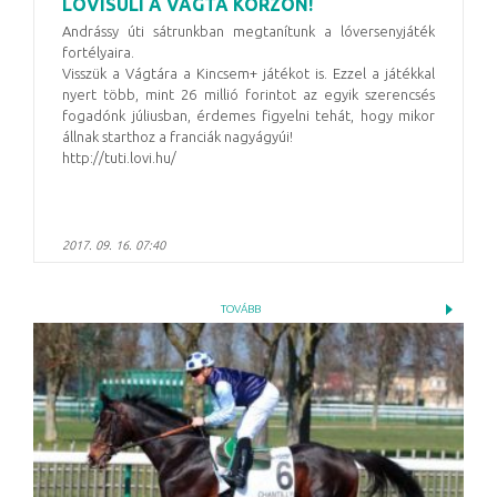
LOVISULI A VÁGTA KORZÓN!
Andrássy úti sátrunkban megtanítunk a lóversenyjáték
fortélyaira.
Visszük a Vágtára a Kincsem+ játékot is. Ezzel a játékkal
nyert több, mint 26 millió forintot az egyik szerencsés
fogadónk júliusban, érdemes figyelni tehát, hogy mikor
állnak starthoz a franciák nagyágyúi!
http://tuti.lovi.hu/
2017. 09. 16. 07:40
TOVÁBB