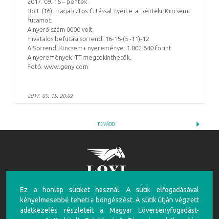
2017. 09. 15 – péntek
Bolt (16) magabiztos futással nyerte a pénteki Kincsem+
futamot.
A nyerő szám 0000 volt.
Hivatalos befutási sorrend: 16-15-(5 -11)-12
A Sorrendi Kincsem+ nyereménye: 1.802.640 forint
A nyeremények ITT megtekinthetők.
Fotó: www.geny.com
2017. 09. 15. 20:02
TOVÁBB
Ez a honlap sütiket használ. A sütik elfogadásával
FIGYELEM!
kényelmesebbé teheti a böngészést. A sütik útján végzett
A túlzásba vitt szerencsejáték ártalmas, mentálhigiénés problémákat, illetve függőséget
adatkezelés részleteit a Magyar Lóversenyfogadást-
okozhat! Éljen az önkorlátozás, önkizárás lehetőségével! Szerencsejátékban csak 18 éven