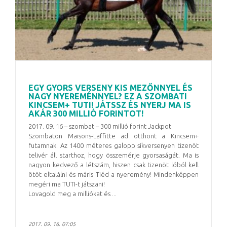
EGY GYORS VERSENY KIS MEZŐNNYEL ÉS
NAGY NYEREMÉNNYEL? EZ A SZOMBATI
KINCSEM+ TUTI! JÁTSSZ ÉS NYERJ MA IS
AKÁR 300 MILLIÓ FORINTOT!
2017. 09. 16 – szombat – 300 millió forint Jackpot
Szombaton Maisons-Laffitte ad otthont a Kincsem+
futamnak. Az 1400 méteres galopp síkversenyen tizenöt
telivér áll starthoz, hogy összemérje gyorsaságát. Ma is
nagyon kedvező a létszám, hiszen csak tizenöt lóból kell
ötöt eltalálni és máris Tiéd a nyeremény! Mindenképpen
megéri ma TUTI-t játszani!
Lovagold meg a milliókat és ...
2017. 09. 16. 07:05