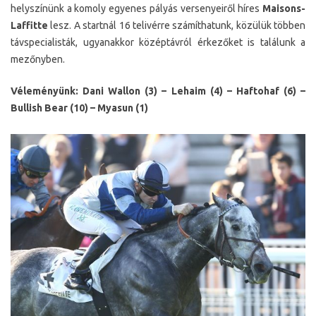
helyszínünk a komoly egyenes pályás versenyeiről híres
Maisons-
Laffitte
lesz. A startnál 16 telivérre számíthatunk, közülük többen
távspecialisták, ugyanakkor középtávról érkezőket is találunk a
mezőnyben.
Véleményünk: Dani Wallon (3) – Lehaim (4) – Haftohaf (6) –
Bullish Bear (10) – Myasun (1)