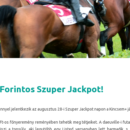
d Forintos Szuper Jackpot!
nnyel jelentkezik az augusztus 28-i Szuper Jackpot napon a Kincsem+ já
 Ft-os főnyeremény reményében tehetik meg tétjeiket. A daeuville-i fu
iszi a topsúly, aki legutóbb egy Listed versenyben lett harmadik, s 