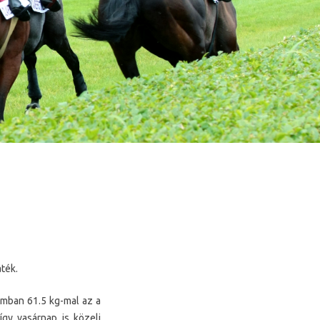
ték.
tamban 61.5 kg-mal az a
így vasárnap is közeli