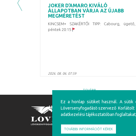
JOKER D’AMARO KIVÁLÓ
Previous
ÁLLAPOTBAN VÁRJA AZ ÚJABB
MEGMÉRETÉST
KINCSEM+ SZAKÉRTŐI TIPP: Cabourg, ügető,
péntek 20:15
2026. 08. 06. 07:59
TOVÁBB
Ez a honlap sütiket használ. A sütik
Lóversenyfogadást-szervező Korlátolt
FIGYELEM!
adatkezelési tájékoztatóban foglaltakat
A túlzásba vitt szerencsejáték ártalmas, mentálhig
felüliek vehetnek részt!
TOVÁBBI INFORMÁCIÓT KÉREK
Írj nekünk!
Játékosvédelem
Részvéte