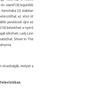
) és Jaaref (4) legutóbb
. Kenshaba (5) stabilan
beleszólhat az első öt
bbi javulással újra az
 (10) beleérhet a nyerő
gát idézheti. Lady Linn
satázhat. Shiver In The
mányosa.
 olvashatják, melyet a
Televízióban.