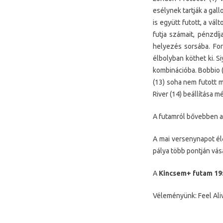
esélynek tartják a gall
is együtt futott, a vá
futja számait, pénzdí
helyezés sorsába. For
élbolyban köthet ki. S
kombinációba. Bobbio (
(13) soha nem futott m
River (14) beállítása 
A futamról bővebben a
A mai versenynapot él
pálya több pontján vá
A
Kincsem+ futam 19:
Véleményünk: Feel Alive