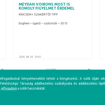
MEYDAN VOIRONS MOST IS
KOMOLY FIGYELMET ÉRDEMEL
KINCSEM+ SZAKÉRTŐI TIPP
Enghien – ügető – csütörtök – 20:15
2026. 08. 05. 10:43
TOVÁBB
 elfogadásával kényelmesebbé teheti a böngészést. A sütik útján vé
 Felelősségű Társaság adatkezelési szabályzata és adatkezelési tájé
,
elfogadom
a sütik használatát.
iénés problémákat, illetve függőséget okozhat! Éljen az önkorlátozás, önkizárás lehetőségével! S
li szabályzat
Adatkezelési Szabályzat
Impresszum