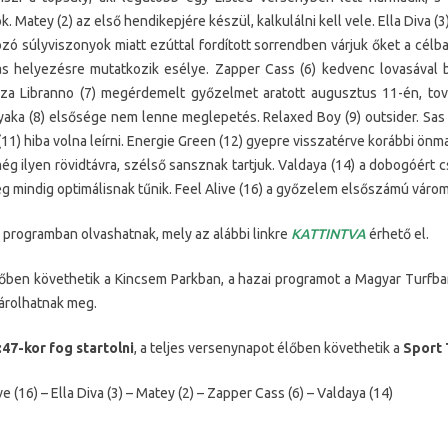
ok. Matey (2) az első hendikepjére készül, kalkulálni kell vele. Ella Diva (3
ltozó súlyviszonyok miatt ezúttal fordított sorrendben várjuk őket a célba
jas helyezésre mutatkozik esélye. Zapper Cass (6) kedvenc lovasával 
za Libranno (7) megérdemelt győzelmet aratott augusztus 11-én, tová
iyaka (8) elsősége nem lenne meglepetés. Relaxed Boy (9) outsider. Sas
11) hiba volna leírni. Energie Green (12) gyepre visszatérve korábbi önma
ég ilyen rövidtávra, szélső sansznak tartjuk. Valdaya (14) a dobogóért c
még mindig optimálisnak tűnik. Feel Alive (16) a győzelem elsőszámú váro
 programban olvashatnak, mely az alábbi linkre
KATTINTVA
érhető el.
őben követhetik a Kincsem Parkban, a hazai programot a Magyar Turfban
sárolhatnak meg.
47-kor fog startolni
, a teljes versenynapot élőben követhetik a
Sport 
 (16) – Ella Diva (3) – Matey (2) – Zapper Cass (6) – Valdaya (14)