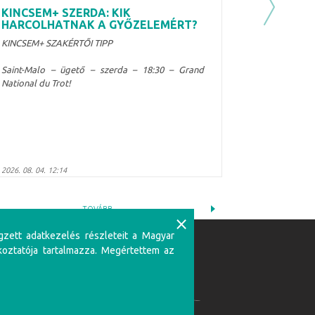
KINCSEM+ SZERDA: KIK
Next
HARCOLHATNAK A GYŐZELEMÉRT?
KINCSEM+ SZAKÉRTŐI TIPP
Saint-Malo – ügető – szerda – 18:30 – Grand
National du Trot!
2026. 08. 04. 12:14
TOVÁBB
⨯
gzett adatkezelés részleteit a Magyar
koztatója tartalmazza. Megértettem az
Partnerünk:
zerencsejátékban csak 18 éven