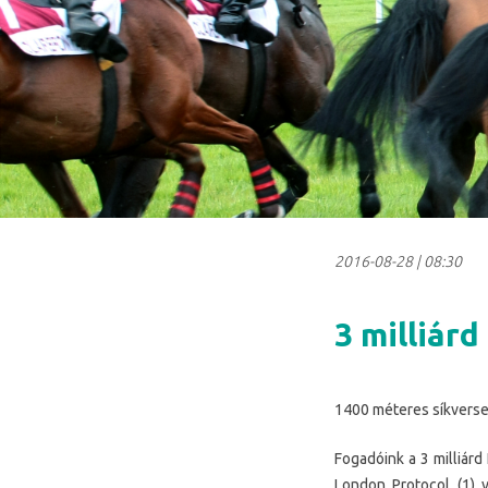
2016-08-28
|
08:30
3 milliár
1400 méteres síkverse
Fogadóink a 3 milliárd
London Protocol (1) v